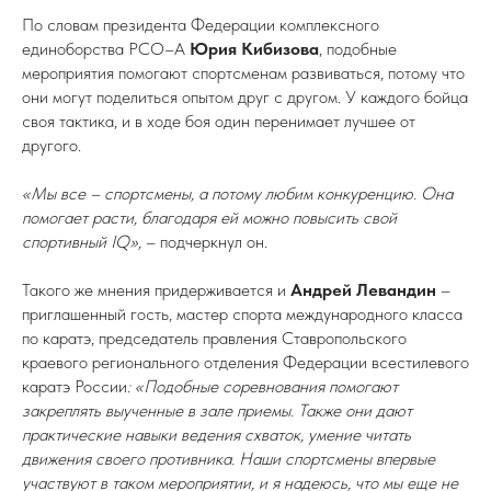
По словам президента Федерации комплексного
единоборства РСО–А
Юрия Кибизова
, подобные
мероприятия помогают спортсменам развиваться, потому что
они могут поделиться опытом друг с другом. У каждого бойца
своя тактика, и в ходе боя один перенимает лучшее от
другого.
«Мы все – спортсмены, а потому любим конкуренцию. Она
помогает расти, благодаря ей можно повысить свой
спортивный IQ»,
– подчеркнул он.
Такого же мнения придерживается и
Андрей Левандин
–
приглашенный гость, мастер спорта международного класса
по каратэ, председатель правления Ставропольского
краевого регионального отделения Федерации всестилевого
каратэ России
: «Подобные соревнования помогают
закреплять выученные в зале приемы. Также они дают
практические навыки ведения схваток, умение читать
движения своего противника. Наши спортсмены впервые
участвуют в таком мероприятии, и я надеюсь, что мы еще не