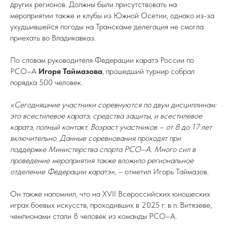
других регионов. Должны были присутствовать на
мероприятии также и клубы из Южной Осетии, однако из-за
ухудшившейся погоды на Транскаме делегация не смогла
приехать во Владикавказ.
По словам руководителя Федерации каратэ России по
РСО–А
Игоря Таймазова
, прошедший турнир собрал
порядка 500 человек.
«Сегодняшние участники соревнуются по двум дисциплинам:
это всестилевое каратэ, средства защиты, и всестилевое
каратэ, полный контакт. Возраст участников – от 8 до 17 лет
включительно. Данные соревнования проходят при
поддержке Министерства спорта РСО–А. Много сил в
проведение мероприятия также вложило региональное
отделение Федерации каратэ»
, – отметил Игорь Таймазов.
Он также напомнил, что на XVII Всероссийских юношеских
играх боевых искусств, проходивших в 2025 г. в п. Витязеве,
чемпионами стали 8 человек из команды РСО–А.