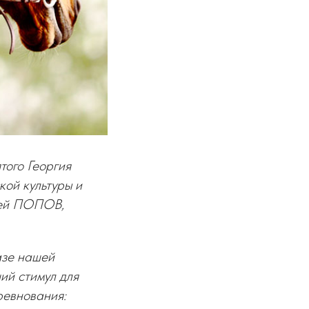
того Георгия
кой культуры и
рей ПОПОВ,
азе нашей
ий стимул для
ревнования: