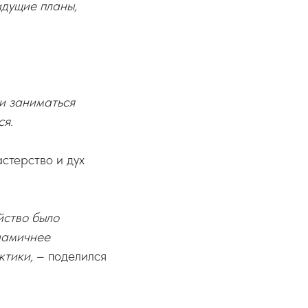
идущие планы,
ли заниматься
ся.
стерство и дух
йство было
инамичнее
ктики,
– поделился