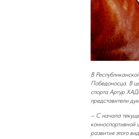
В Республиканской
Победоносца. В це
спорта Артур ХА
представители дух
– С начала текуще
конноспортивной 
развития этого ви