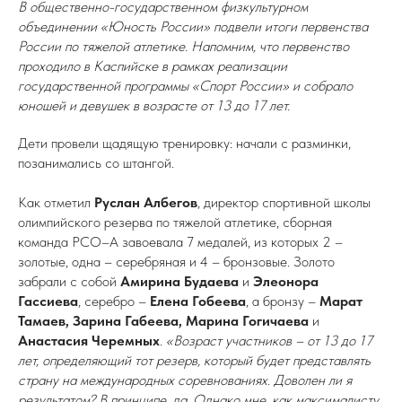
В общественно-государственном физкультурном
объединении «Юность России» подвели итоги первенства
России по тяжелой атлетике. Напомним, что первенство
проходило в Каспийске в рамках реализации
государственной программы «Спорт России» и собрало
юношей и девушек в возрасте от 13 до 17 лет.
Дети провели щадящую тренировку: начали с разминки,
позанимались со штангой.
Как отметил
Руслан Албегов
, директор спортивной школы
олимпийского резерва по тяжелой атлетике, сборная
команда РСО–А завоевала 7 медалей, из которых 2 –
золотые, одна – серебряная и 4 – бронзовые. Золото
забрали с собой
Амирина Будаева
и
Элеонора
Гассиева
, серебро –
Елена Гобеева
, а бронзу –
Марат
Тамаев, Зарина Габеева, Марина Гогичаева
и
Анастасия Черемных
.
«Возраст участников – от 13 до 17
лет, определяющий тот резерв, который будет представлять
страну на международных соревнованиях. Доволен ли я
результатом? В принципе, да. Однако мне, как максималисту,