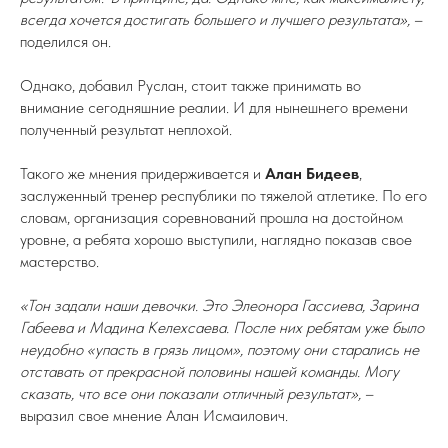
всегда хочется достигать большего и лучшего результата»,
–
поделился он.
Однако, добавил Руслан, стоит также принимать во
внимание сегодняшние реалии. И для нынешнего времени
полученный результат неплохой.
Такого же мнения придерживается и
Алан Бидеев
,
заслуженный тренер республики по тяжелой атлетике. По его
словам, организация соревнований прошла на достойном
уровне, а ребята хорошо выступили, наглядно показав свое
мастерство.
«Тон задали наши девочки. Это Элеонора Гассиева, Зарина
Габеева и Мадина Келехсаева. После них ребятам уже было
неудобно «упасть в грязь лицом», поэтому они старались не
отставать от прекрасной половины нашей команды. Могу
сказать, что все они показали отличный результат»,
–
выразил свое мнение Алан Исмаилович.