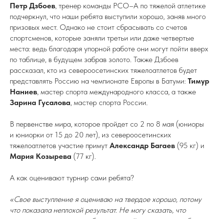
Петр
Дзбоев
, тренер команды РСО–А по тяжелой атлетике
подчеркнул, что наши ребята выступили хорошо, заняв много
призовых мест. Однако не стоит сбрасывать со счетов
спортсменов, которые заняли третьи или даже четвертые
места: ведь благодаря упорной работе они могут пойти вверх
по таблице, в будущем забрав золото. Также Дзбоев
рассказал, кто из североосетинских тяжелоатлетов будет
представлять Россию на чемпионате Европы в Батуми:
Тимур
Наниев
, мастер спорта международного класса, а также
Зарина Гусалова
, мастер спорта России.
В первенстве мира, которое пройдет со 2 по 8 мая (юниоры
и юниорки от 15 до 20 лет), из североосетинских
тяжелоатлетов участие примут
Александр Багаев
(95 кг) и
Мария Козырева
(77 кг).
А как оценивают турнир сами ребята?
«Свое выступление я оцениваю на твердое хорошо, потому
что показала неплохой результат. Не могу сказать, что