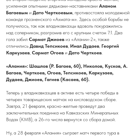
усиленная опытными дядьками-наставниками
Аланом
Багаевым
и
Дато Черткоевым
, противостояла молодежной
команде грозненского «Ахмата-м». Здесь особой борьбы не
получилось, так как владикавказцы вдоволь покуражились
над соперником, разгромив его с крупным счетом 7:1. Два
гола забил
Сармат Джиоев
из «Алании-2», также
отличились
Давид Тепсикоев
,
Инал Дудаев
,
Георгий
Каркузаев
,
Сармат Огоев
и
Дато Черткоев
.
«Алания»: Шашлов (Р. Багаев, 60), Николов, Кусков, А.
Багаев, Черткоев, Огоев, Тепсикоев, Каркузаев,
Дудаев, Джиоев, Гагиев (Касаев, 60).
Теперь у владикавказцев в активе есть четыре победы в
четырех товарищеских матчах на кисловодском сборе.
Завтра, 21 февраля, красно-желтые проведут два
заключительных поединка на Кавказских Минеральных
Водах (КМВ), а 26-го числа вернутся со сбора домой.
Ну, а 28 февраля «Алания» сыграет матч первого тура в