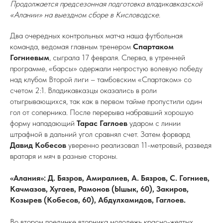
Продолжается предсезонная подготовка владикавказской
«Алании» на выездном сборе в Кисловодске.
Два очередных контрольных матча наша футбольная
команда, ведомая главным тренером
Спартаком
Гогниевым
, сыграла 17 февраля. Сперва, в утренней
программе, «барсы» одержали непростую волевую победу
над клубом Второй лиги – тамбовским «Спартаком» со
счетом 2:1. Владикавказцы оказались в роли
отыгрывающихся, так как в первом тайме пропустили один
гол от соперника. После перерыва набравший хорошую
форму нападающий
Тарас Гаглоев
ударом с линии
штрафной в дальний угол сравнял счет. Затем форвард
Давид Кобесов
уверенно реализовал 11-метровый, разведя
вратаря и мяч в разные стороны.
«Алания»: Д. Бязров, Амиралиев, А. Бязров, С. Гогниев,
Качмазов, Хугаев, Рамонов (Ышык, 60), Закиров,
Козырев (Кобесов, 60), Абдулхамидов, Гаглоев.
Во втором поединке вторника молодежь красно-желтых,