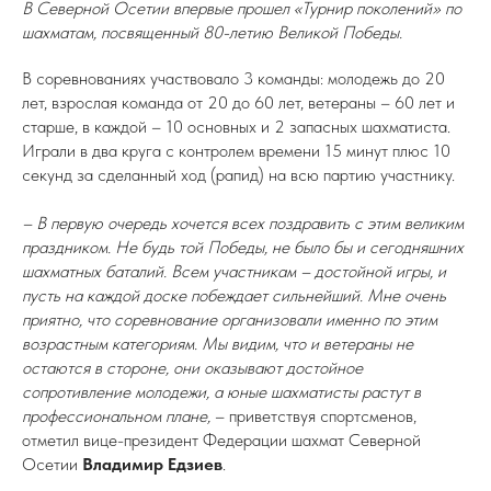
В Северной Осетии впервые прошел «Турнир поколений» по
шахматам, посвященный 80-летию Великой Победы.
В соревнованиях участвовало 3 команды: молодежь до 20
лет, взрослая команда от 20 до 60 лет, ветераны – 60 лет и
старше, в каждой – 10 основных и 2 запасных шахматиста.
Играли в два круга с контролем времени 15 минут плюс 10
секунд за сделанный ход (рапид) на всю партию участнику.
– В первую очередь хочется всех поздравить с этим великим
праздником. Не будь той Победы, не было бы и сегодняшних
шахматных баталий. Всем участникам – достойной игры, и
пусть на каждой доске побеждает сильнейший. Мне очень
приятно, что соревнование организовали именно по этим
возрастным категориям. Мы видим, что и ветераны не
остаются в стороне, они оказывают достойное
сопротивление молодежи, а юные шахматисты растут в
профессиональном плане,
– приветствуя спортсменов,
отметил вице-президент Федерации шахмат Северной
Осетии
Владимир Едзиев
.