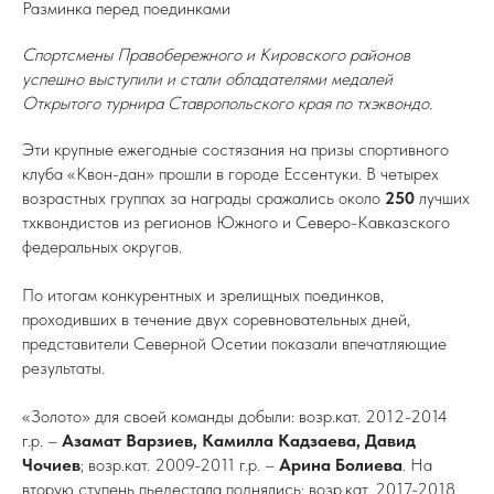
Разминка перед поединками
Спортсмены Правобережного и Кировского районов
успешно выступили и стали обладателями медалей
Открытого турнира Ставропольского края по тхэквондо.
Эти крупные ежегодные состязания на призы спортивного
клуба «Квон-дан» прошли в городе Ессентуки. В четырех
возрастных группах за награды сражались около
250
лучших
тхквондистов из регионов Южного и Северо-Кавказского
федеральных округов.
По итогам конкурентных и зрелищных поединков,
проходивших в течение двух соревновательных дней,
представители Северной Осетии показали впечатляющие
результаты.
«Золото» для своей команды добыли: возр.кат. 2012-2014
г.р. –
Азамат Варзиев, Камилла Кадзаева, Давид
Чочиев
; возр.кат. 2009-2011 г.р. –
Арина Болиева
. На
вторую ступень пьедестала поднялись: возр.кат. 2017-2018