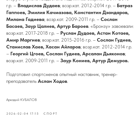
г.р. –
Владислав Дудаев
; возр.кат. 2012-2014 г.р. –
Батраз
Гаппоев, Эмилия Качмазова, Константин Дзандаров,
Милана Гадиева
; возр.кат. 2009-2011 г.р. –
Сослан
Басаев, Заур Цалиев, Артур Бароев
. «Бронзу» завоевали:
возр.кат. 2017-2018 г.р. –
Руслан Дудаев, Астан Котаев,
Амир Маргиев
; возр.кат. 2015-2016 г.р. –
Сослан Гудиев,
Станислав Хаев, Хасан Айларов
; возр.кат. 2012-2014 г.р.
–
Георгий Цгоев, Сослан Гудиев, Арсалан Дьяконов
;
возр.кат. 2009-2011 г.р. –
Заур Кониев, Артур Демуров.
Подготовил спортсменов опытный наставник, тренер-
преподаватель
Аслан Ходов
.
Аркадий КУБАЛОВ
2026-02-04 17:15
СПОРТ