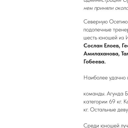
нем приняли около
Северную Осетию 
подопечные трен
шесть юношей из 
Сослан Елоев, Ге
Амилаханова, Та
Гобеева.
Наиболее удачно 
команды. Агунда Б
категории 69 кг. 
кг. Остальные дев
Среди юношей лучш