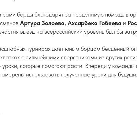
и сами борцы благодарят за неоценимую помощь в ор
тсменов
Артура Золоева, Ахсарбека Гобеева
и
Рос
х участия выезд на всероссийский уровень был бы затр
асштабных турнирах дает юным борцам бесценный опы
схватках с сильнейшими сверстниками из других реги
 уроки, которые помогают расти. Впереди у команды 
амерены использовать полученные уроки для будущих
Т