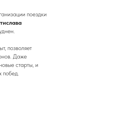
ганизации поездки
тислава
уднен.
т, позволяет
онов. Даже
новые старты, и
 побед.