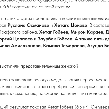
 300 спортсменов со всей страны.
на этих стартах представляли воспитанники школы и
еров
Руслана Османова
и
Хетага
Цокова
. В состав
Ирафского района:
Хетаг Гобеев, Мирон Караев, Д
оргий Цоппоев и Заурбек Гобеев. А также пять д
мила Амилаханова, Камила Темираева, Агунда Б
выступили представительницы женской
аева завоевала золотую медаль, заняв первое место 
Камила Темираева стала серебряным призером в весо
ушки, к сожалению, не смогли подняться на пьедестал.
ий результат показал Хетаг Гобеев (65 кг). Он уве