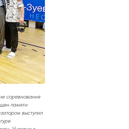
ие соревнования
ящен памяти
затором выступил
ьтуре
сти. Участие в