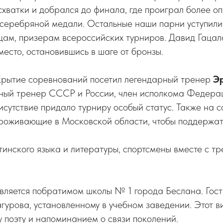
хватки и добрался до финала, где проиграл более оп
 серебряной медали. Остальные наши парни уступили
цам, призерам всероссийских турниров. Давид Гацал
место, остановившись в шаге от бронзы.
крытие соревнований посетил легендарный тренер
Э
ный тренер СССР и России, член исполкома Федера
исутствие придало турниру особый статус. Также на 
проживающие в Московской области, чтобы поддержат
етинского языка и литературы, спортсмены вместе с т
вляется побратимом школы № 1 города Беслана. Гост
агурова, установленному в учебном заведении. Этот в
 поэту и напоминанием о связи поколений.