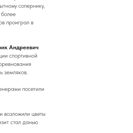
ытному сопернику,
 более
ов проиграл в
рик Андреевич
ции спортивной
соревнования
ь земляков.
ренерами посетили
и возложили цветы
изит стал данью