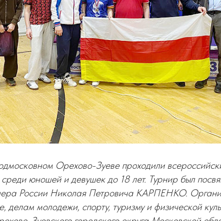
 подмосковном Орехово-Зуеве проходили всероссийск
 среди юношей и девушек до 18 лет. Турнир был посв
нера России Николая Петровича КАРПЕНКО. Органи
е, делам молодежи, спорту, туризму и физической кул
ехово-Зуевского городского округа Московской обла