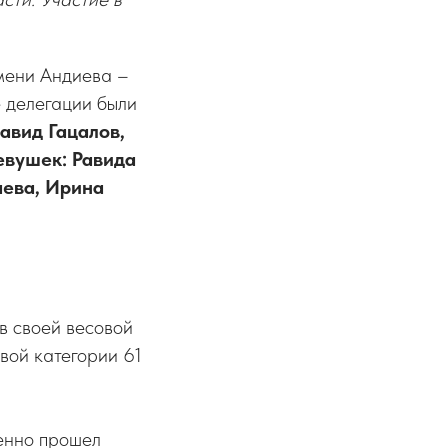
мени Андиева –
е делегации были
авид Гацалов,
евушек: Равида
аева, Ирина
в своей весовой
вой категории 61
ренно прошел