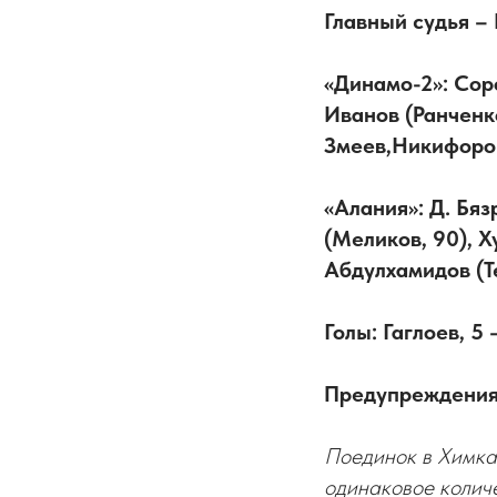
Главный судья –
«Динамо-2»: Сор
Иванов (Ранченко
Змеев,Никифоров
«Алания»: Д. Бяз
(Меликов, 90), Х
Абдулхамидов (Те
Голы: Гаглоев, 5 
Предупреждения: 
Поединок в Химках
одинаковое количе