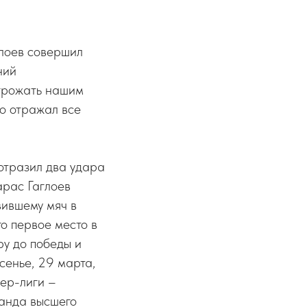
глоев совершил
ний
угрожать нашим
о отражал все
отразил два удара
арас Гаглоев
вившему мяч в
о первое место в
у до победы и
сенье, 29 марта,
ер-лиги –
анда высшего