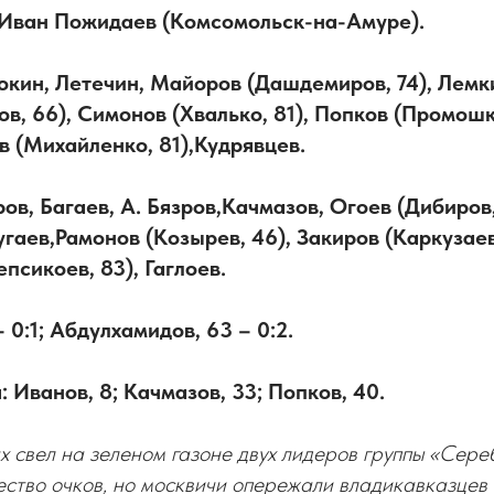
 Иван Пожидаев (Комсомольск-на-Амуре).
окин, Летечин, Майоров (Дашдемиров, 74), Лемк
в, 66), Симонов (Хвалько, 81), Попков (Промошк
 (Михайленко, 81),Кудрявцев.
ров, Багаев, А. Бязров,Качмазов, Огоев (Дибиров
угаев,Рамонов (Козырев, 46), Закиров (Каркузаев
псикоев, 83), Гаглоев.
– 0:1; Абдулхамидов, 63 – 0:2.
Иванов, 8; Качмазов, 33; Попков, 40.
 свел на зеленом газоне двух лидеров группы «Сере
ство очков, но москвичи опережали владикавказцев 