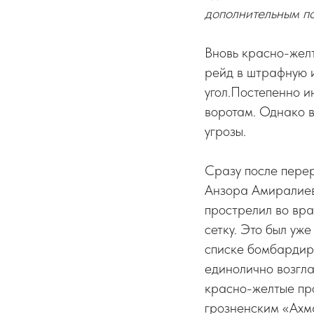
дополнительным п
Вновь красно-желт
рейд в штрафную и
угол.Постепенно 
воротам. Однако 
угрозы.
Сразу после перер
Анзора Амиралиев
прострелил во вра
сетку. Это был уж
списке бомбардир
единолично возгла
красно-желтые пр
грозненским «Ахм