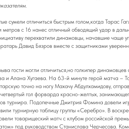
оказателям.
ые сумели отличиться быстрым голом,когда Тарас Га
 метров с 16 нанес отличный обводящий удар в даль
инициативу перехватили динамовцы, начавшие чаще 
вратарь Давид Бязров вместе с защитниками уверенн
ыва гости могли отличиться,но голкипер динамовцев 
а и Алана Хугаева. На 63-й минуте герой матча – Т
тарскую точно на ногу Махачу Абдулхамидову, отпра
е четвертый гол форварда красно-желтых, занимающег
ов турнира. Подопечные Дмитрия Фомина довели игр
вили турнирную таблицу группы «Серебро». В воскре
овели товарищеский матч с клубом российской премь
атом» под руководством Станислава Черчесова. Ком