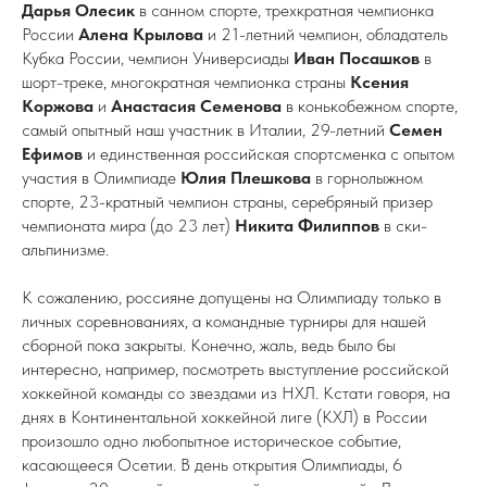
Дарья Олесик
в санном спорте, трехкратная чемпионка
России
Алена Крылова
и 21-летний чемпион, обладатель
Кубка России, чемпион Универсиады
Иван Посашков
в
шорт-треке, многократная чемпионка страны
Ксения
Коржова
и
Анастасия Семенова
в конькобежном спорте,
самый опытный наш участник в Италии, 29-летний
Семен
Ефимов
и единственная российская спортсменка с опытом
участия в Олимпиаде
Юлия Плешкова
в горнолыжном
спорте, 23-кратный чемпион страны, серебряный призер
чемпионата мира (до 23 лет)
Никита Филиппов
в ски-
альпинизме.
К сожалению, россияне допущены на Олимпиаду только в
личных соревнованиях, а командные турниры для нашей
сборной пока закрыты. Конечно, жаль, ведь было бы
интересно, например, посмотреть выступление российской
хоккейной команды со звездами из НХЛ. Кстати говоря, на
днях в Континентальной хоккейной лиге (КХЛ) в России
произошло одно любопытное историческое событие,
касающееся Осетии. В день открытия Олимпиады, 6