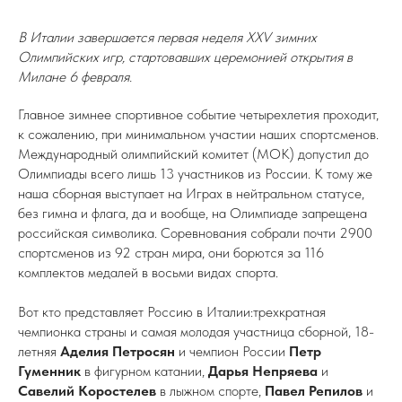
В Италии завершается первая неделя XXV зимних
Олимпийских игр, стартовавших церемонией открытия в
Милане 6 февраля.
Главное зимнее спортивное событие четырехлетия проходит,
к сожалению, при минимальном участии наших спортсменов.
Международный олимпийский комитет (МОК) допустил до
Олимпиады всего лишь 13 участников из России. К тому же
наша сборная выступает на Играх в нейтральном статусе,
без гимна и флага, да и вообще, на Олимпиаде запрещена
российская символика. Соревнования собрали почти 2900
спортсменов из 92 стран мира, они борются за 116
комплектов медалей в восьми видах спорта.
Вот кто представляет Россию в Италии:трехкратная
чемпионка страны и самая молодая участница сборной, 18-
летняя
Аделия Петросян
и чемпион России
Петр
Гуменник
в фигурном катании,
Дарья Непряева
и
Савелий Коростелев
в лыжном спорте,
Павел Репилов
и