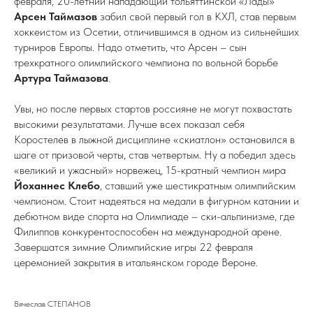
февраля, 20-летний нападающий тольяттинской «Лады»
Арсен Таймазов
забил свой первый гол в КХЛ, став первым
хоккеистом из Осетии, отличившимся в одном из сильнейших
турниров Европы. Надо отметить, что Арсен – сын
трехкратного олимпийского чемпиона по вольной борьбе
Артура Таймазова
.
Увы, но после первых стартов россияне не могут похвастать
высокими результатами. Лучше всех показал себя
Коростелев в лыжной дисциплине «скиатлон» остановился в
шаге от призовой черты, став четвертым. Ну а победил здесь
«великий и ужасный» норвежец, 15-кратный чемпион мира
Йоханнес Клебо
, ставший уже шестикратным олимпийским
чемпионом. Стоит надеяться на медали в фигурном катании и
дебютном виде спорта на Олимпиаде – ски-альпинизме, где
Филиппов конкурентоспособен на международной арене.
Завершатся зимние Олимпийские игры 22 февраля
церемонией закрытия в итальянском городе Вероне.
Вячеслав СТЕПАНОВ