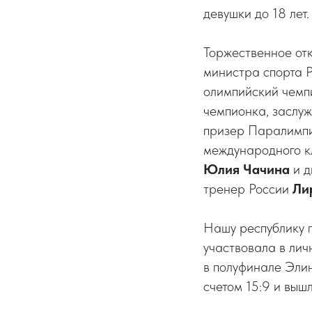
девушки до 18 лет.
Торжественное отк
министра спорта 
олимпийский чемп
чемпионка, заслу
призер Паралимпи
международного кл
Юлия Чачина
и д
тренер России
Ли
Нашу республику 
участвовала в лич
в полуфинале Эли
счетом 15:9 и выш