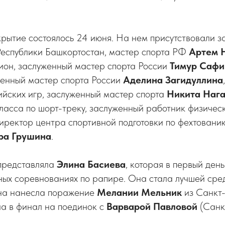
рытие состоялось 24 июня. На нем присутствовали з
Республики Башкортостан, мастер спорта РФ
Артем 
ион, заслуженный мастер спорта России
Тимур Сафи
женный мастер спорта России
Аделина Загидуллина
йских игр, заслуженный мастер спорта
Никита Наг
асса по шорт-треку, заслуженный работник физическ
иректор центра спортивной подготовки по фехтовани
ра Грушина
.
представляла
Элина Басиева
, которая в первый ден
ных соревнованиях по рапире. Она стала лучшей сре
на нанесла поражение
Мелании Мельник
из Санкт-
ла в финал на поединок с
Варварой Павловой
(Санк