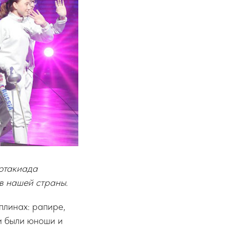
артакиада
в нашей страны.
плинах: рапире,
ми были юноши и