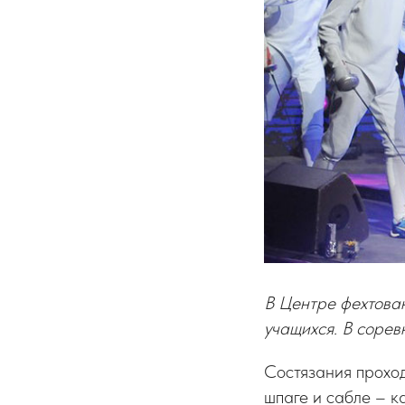
В Центре фехтован
учащихся. В сорев
Состязания проход
шпаге и сабле – к