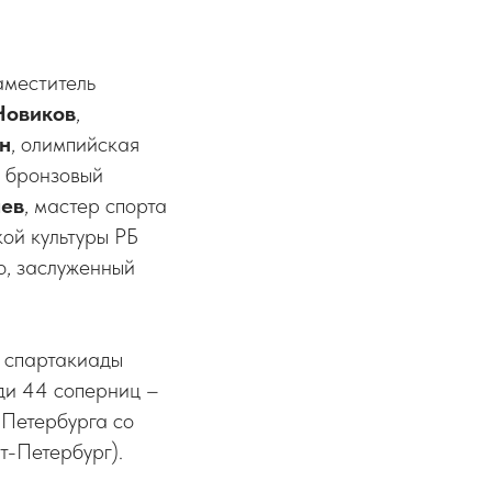
аместитель
Новиков
,
н
, олимпийская
, бронзовый
аев
, мастер спорта
ой культуры РБ
ю, заслуженный
ь спартакиады
ди 44 соперниц –
Петербурга со
т-Петербург).