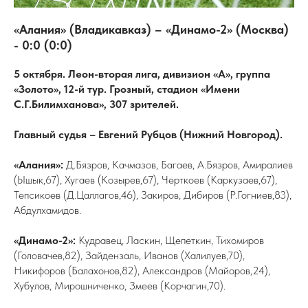
«Алания» (Владикавказ) – «Динамо-2» (Москва)
- 0:0 (0:0)
5 октября. Леон-вторая лига, дивизион «А», группа
«Золото», 12-й тур. Грозный, стадион «Имени
С.Г.Билимханова», 307 зрителей.
Главный судья – Евгений Рубцов (Нижний Новгород).
«Алания»:
Д.Бязров, Качмазов, Багаев, А.Бязров, Амиралиев
(Ышык,67), Хугаев (Козырев,67), Черткоев (Каркузаев,67),
Тепсикоев (Д.Цаллагов,46), Закиров, Дибиров (Р.Гогниев,83),
Абдулхамидов.
«Динамо-2»:
Кудравец, Ласкин, Щепеткин, Тихомиров
(Головачев,82), Зайдензаль, Иванов (Халилуев,70),
Никифоров (Балахонов,82), Александров (Майоров,24),
Хубулов, Мирошниченко, Змеев (Корчагин,70).