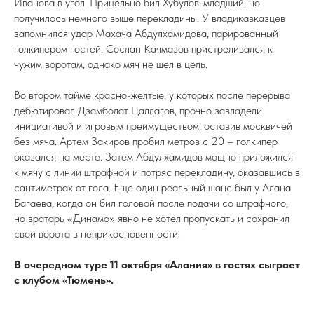
Иванова в угол. Прицельно бил Хубулов-младший, но
получилось немного выше перекладины. У владикавказцев
запомнился удар Махача Абдулхамидова, парированный
голкипером гостей. Сослан Качмазов пристреливался к
чужим воротам, однако мяч не шел в цель.
Во втором тайме красно-желтые, у которых после перерыва
дебютировал Дзамболат Цаллагов, прочно завладели
инициативой и игровым преимуществом, оставив москвичей
без мяча. Артем Закиров пробил метров с 20 – голкипер
оказался на месте. Затем Абдулхамидов мощно приложился
к мячу с линии штрафной и потряс перекладину, оказавшись в
сантиметрах от гола. Еще один реальный шанс был у Алана
Багаева, когда он бил головой после подачи со штрафного,
но вратарь «Динамо» явно не хотел пропускать и сохранил
свои ворота в неприкосновенности.
В очередном туре 11 октября «Алания» в гостях сыграет
с клубом «Тюмень».