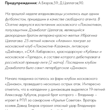
Предупреждения:
А.Бязров,59; Д.Цаллагов,90.
На прошлой неделе владикавказцы усилились еще одним
футболистом, пришедшим в качестве свободного агента. В
Осетию вернулся воспитанник московского «Локомотива»,
полузащитник Дзамболат Цаллагов, являющийся
двоюродным братом ветерана красно-желтых Ибрагима
Цаллагова. 25-летний новичок «Алании» поиграл за
московский клуб «Локомотив-Казанка», литовскую
«Дайнаву», «СКА-Хабаровск», краснодарскую «Кубань» и
московское «Торпедо», в составе которого дебютировал в
российской премьер-лиге (2 матча). Последним клубом
Дзамболата было санкт-петербургское «Динамо».
Начало поединка осталось за фарм-клубом московского
«Динамо», проведшего несколько острых атак. Интересно
отметить, что в нападении у динамовцев выделялся 19-летний
Александр Хубулов, родной брат которого – Владимир –
играет в РПЛ за самарские «Крылья Советов». Вратарь
хозяев Давид Бязров отразил опасный удар Владимира