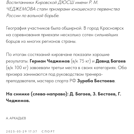
Воспитанники Кировской ДЮСШ имени Р. М.
ЧЕДЖЕМОВА стали призерами юношеского первенства
России по вольной борьбе.
География участников была обширной. В город Красноярск
на соревнования приехали несколько сотен сильнейших
борцов из многих регионов страны.
По итогам состязаний кировчане показали хорошие
результаты.
Герман Чеджемов
(в/к 75 кг) и
Давид Багаев
(в/к 100 кг) завоевали третьи места в своих категориях. Оба
призера занимаются под руководством тренера-
преподавателя, мастера спорта РФ
Зураба Бестаева
.
На снимке (слева-направо): Д. Багаев, З. Бестаев, Г.
Чеджемов.
А. АРКАДЬЕВ
2025-05-29 17:37
СПОРТ