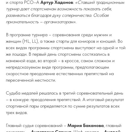
и спорта РСО–А
Артур Хадонов
:
«Ставший традиционным
турнир дает спортсменам возможность показать себя,
развиваться благодаря духу соперничества. Особая
признательность – организаторам».
В программе турнира – соревнования среди мужчин и
женщин (HL, LL), а также старты для юниоров и юношей. Во
всех видах программы спортсмены выступают на одной и той
же лошади. В первый день спортсмены состязались в
манежной езде, во второй – в кроссе, самом сложном и
непредсказуемом виде программы, предполагающем
скоростное преодоление естественных препятствий на
пересеченной местности.
Судьба медалей решалась в третий соревновательный день
– в конкуре: преодоления препятствий. А итоговый результат
спортивной пары определяется по сумме результатов всех
трех видов.
Главный судья соревнований –
Мария Баканова
, главный
секретарь –
Анастасия Савина
. Шеф-стюард –
Андрей