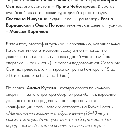
Осипов
, его ассистент –
Ирина Чеботарева.
В состав
судейской коллегии вошли курс-дизайнер по конкуру
Светлана Никулина
, судьи – члены Гранд жюри
Елена
Варнавская
и
Ольга Попова
, технический делегат турнира
–
Максим Корнилов
.
В этом году география турнира, к сожалению, малочисленна.
Как отметили организаторы, всему виной – погодные
условия, из-за длительных похолоданий участники (как
спортсмены, так и кони) не успели подготовиться. Северную
Осетию представляли и взрослая группа (юниоры с 18 до
21), и юношеская (с 16 до 18 лет).
По словам
Алана Кусова
, мастера спорта по конному
спорту и главного тренера сборной республики, взрослые
уже знают, что надо делать – они зарабатывают
квалификации, чтобы затем участвовать на Кубке России
.
«Мы поставили задачу – отобрать детей (16–18 лет) в
команду, которая будет участвовать в Спартакиаде. Но
перед этим мы бы хотели проехать еще один старт в