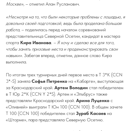
Москве»,
– отметил Алан Русланович.
«Несмотря на то, что были некоторые проблемы с лошадью, я
довольна своей подготовкой, ведь была проделана большая
работа
, – поделилась перед началом соревнований
представительница Северной Осетии, кандидат в мастера
спорта
Кира Иванова
.
– Я хочу и сделаю все для того,
чтобы занять призовые места и продемонстрировать свои
навыки».
Забегая вперед, отметим, данное слово Кира
выполнила.
По итогам трех турнирных дней первое место в Т 3*К (CCN
3*-S) заняла
Софья Петренко
на «Кабарге», выступающая
за Краснодарский край.
Артем Володин
стал победителем
в Т Юр 2*К (CCN Y 2*S). Артем и «Эльбрус» также
представляли Краснодарский край.
Арина Луценко
с
«Оливией» выиграли Т Юн 100 (CCN 100). В общем зачете
Т 100 (CCN 100) победителем стал
Зураб Касаев
на
«Шторме», пара представляла Северную Осетию.