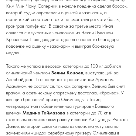
Ким Мин Чону. Соперник в начале поединка сделал бросок,
который судьи определили оценкой «ваза-ари», а
осетинский спортсмен так и не смог отыграть эти баллы,
проиграв полуфинал. В схватке за третье место Инал
сошелся с двукратным чемпионом из Чехии Лукашем
Крпалеком. Наш дзюдоист одолел оппонента благодаря
подсечке на оценку «ваза-ари» и выиграл бронзовую
медаль.
Такого же успеха в весовой категории до 100 кг добился
олимпийский чемпион
Зелим Коцоев
, выступающий за
Азербайджан. Его поединок с россиянином Арманом
Адамяном не состоялся, так как соперник Зелима был снят
врачом, а осетинскому спортсмену досталась «бронза». У
женщин бронзовый призер Олимпиады в Токио,
четырехкратная победительница турниров «Большого
шлема»
Мадина Таймазова
в категории до 70 кг в
стартовом поединке выиграла у испанки Аи Цуноды-Рустант.
Далее, во второй схватке наша дзюдоистка уступила по
замечаниям «шидо» серебряному призеру Олимпиады в