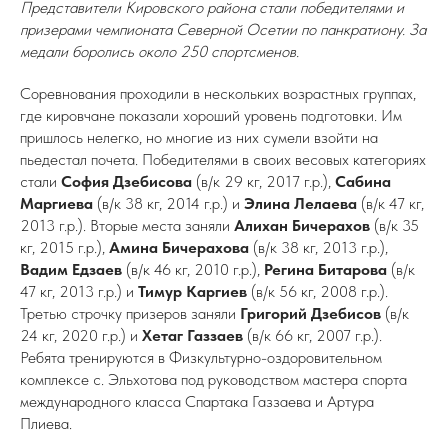
Представители Кировского района стали победителями и
призерами чемпионата Северной Осетии по панкратиону. За
медали боролись около 250 спортсменов.
Соревнования проходили в нескольких возрастных группах,
где кировчане показали хороший уровень подготовки. Им
пришлось нелегко, но многие из них сумели взойти на
пьедестал почета. Победителями в своих весовых категориях
стали
София Дзебисова
(в/к 29 кг, 2017 г.р.),
Сабина
Маргиева
(в/к 38 кг, 2014 г.р.) и
Элина Лелаева
(в/к 47 кг,
2013 г.р.). Вторые места заняли
Алихан Бичерахов
(в/к 35
кг, 2015 г.р.),
Амина Бичерахова
(в/к 38 кг, 2013 г.р.),
Вадим Едзаев
(в/к 46 кг, 2010 г.р.),
Регина Битарова
(в/к
47 кг, 2013 г.р.) и
Тимур Каргиев
(в/к 56 кг, 2008 г.р.).
Третью строчку призеров заняли
Григорий Дзебисов
(в/к
24 кг, 2020 г.р.) и
Хетаг Газзаев
(в/к 66 кг, 2007 г.р.).
Ребята тренируются в Физкультурно-оздоровительном
комплексе с. Эльхотова под руководством мастера спорта
международного класса Спартака Газзаева и Артура
Плиева.