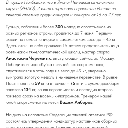
В городе Ноябрьске, что в Ямало-Ненецком автономном
округе (ЯНАО), 2 июня стартовало первенство России по
тяжелой атлетике среди юниоров и юниорок от 15 до 23 лет.
Турнир, собравший более
300
молодых спортсменов из
разных регионов страны, продлится до 7 июня.
Первыми
вышли на помост юниорки в самом легком весе до – 45 кг.
Здесь отлично себя проявила 16-летняя представительница
осетинской тяжелоатлетической школы, мастер спорта
Анастасия Черемных
, выступающая сейчас за Москву.
Победительница «Кубка сильнейших спортсменов»,
спустившаяся в этом году из веса до 49 кг, уверенно
выиграла золотую медаль в нынешнем первенстве. В рывке
Настя подняла
59
кг, а в толчке –
75
кг и в сумме двоеборья
показала
134
кг, заняв первое место и опередив второго
призера сразу на восемь килограммов. Тренером нашей
юной спортсменки является
Вадим Алборов
.
На днях на исполкоме Федерации тяжелой атлетики РФ
состоялись утверждения кандидатур наставников сборных
страны разных возрастов. Главным тренером мужской