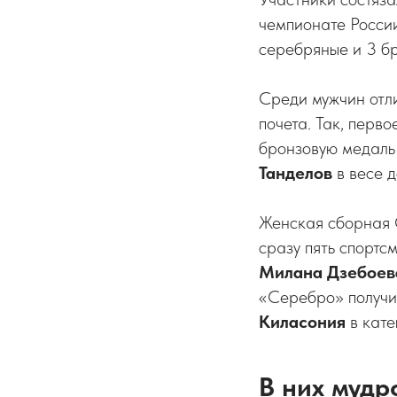
чемпионате России
серебряные и 3 б
Среди мужчин отли
почета. Так, перв
бронзовую медаль
Танделов
в весе д
Женская сборная 
сразу пять спортс
Милана Дзебоев
«Серебро» получ
Киласония
в кате
В них мудр