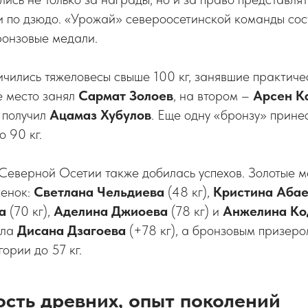
 по дзюдо. «Урожай» североосетинской команды сост
ронзовые медали.
чились тяжеловесы свыше 100 кг, занявшие практиче
ое место занял
Сармат Золоев
, на втором –
Арсен К
 получил
Ацамаз Хубулов
. Еще одну «бронзу» прине
о 90 кг.
Северной Осетии также добилась успехов. Золотые 
менок:
Светлана Чельдиева
(48 кг),
Кристина Аба
а
(70 кг),
Аделина Джиоева
(78 кг) и
Анжелина Ко
ила
Дисана Дзагоева
(+78 кг), а бронзовым призер
гории до 57 кг.
ость древних, опыт поколений