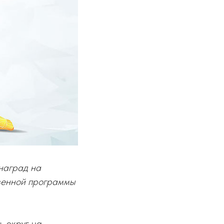
наград на
венной программы
ь округ на