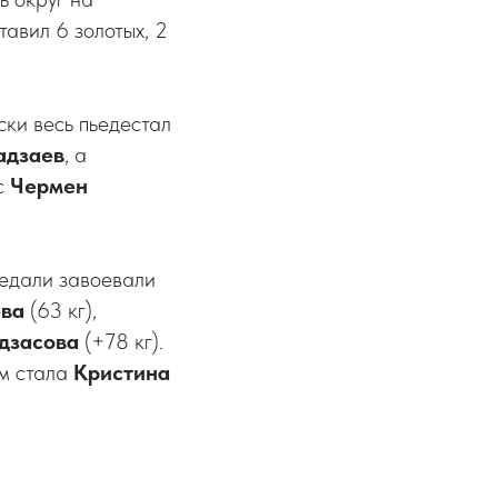
авил 6 золотых, 2
ски весь пьедестал
адзаев
, а
с
Чермен
медали завоевали
ева
(63 кг),
дзасова
(+78 кг).
ом стала
Кристина