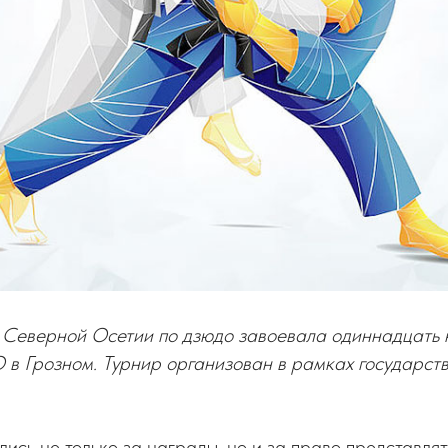
Северной Осетии по дзюдо завоевала одиннадцать 
в Грозном. Турнир организован в рамках государст
лись не только за награды, но и за право представлят