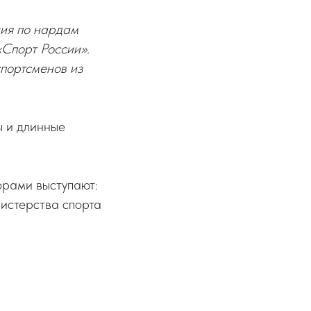
ния по нардам
«Спорт России».
спортсменов из
 и длинные
орами выступают:
стерства спорта