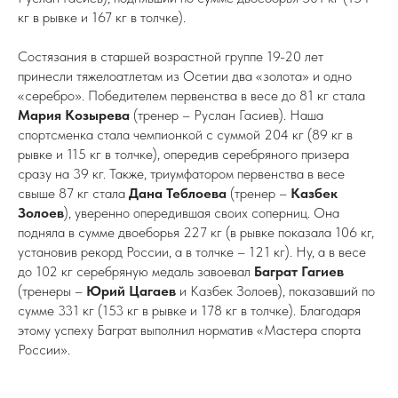
кг в рывке и 167 кг в толчке).
Состязания в старшей возрастной группе 19-20 лет
принесли тяжелоатлетам из Осетии два «золота» и одно
«серебро». Победителем первенства в весе до 81 кг стала
Мария Козырева
(тренер – Руслан Гасиев). Наша
спортсменка стала чемпионкой с суммой 204 кг (89 кг в
рывке и 115 кг в толчке), опередив серебряного призера
сразу на 39 кг. Также, триумфатором первенства в весе
свыше 87 кг стала
Дана Теблоева
(тренер –
Казбек
Золоев
), уверенно опередившая своих соперниц. Она
подняла в сумме двоеборья 227 кг (в рывке показала 106 кг,
установив рекорд России, а в толчке – 121 кг). Ну, а в весе
до 102 кг серебряную медаль завоевал
Баграт Гагиев
(тренеры –
Юрий Цагаев
и Казбек Золоев), показавший по
сумме 331 кг (153 кг в рывке и 178 кг в толчке). Благодаря
этому успеху Баграт выполнил норматив «Мастера спорта
России».