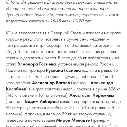
С 16 по 24 февраля в Екатеринбурге проходило первенство
России по тяжелой атлетике среди юниоров и юниорок.
Турнир собрал более 250 спортсменов, соревновавшихся в
возрастных категориях 15-18 лет и 19-20 лет.
Юные тяжелоатлеты из Северной Осетии показали на Урале
хорошие результаты, завоевав в сумме семь медалей –
четыре золотые и три серебряные. В младшей категории – от
15 до 18 лет воспитанники осетинской школы выиграли два
первых и два вторых места. В весе до 55 кг победительницей
стала
Элеонора Гасиева
, установившая рекорд России.
Подопечная тренера
Руслана Гасиева
подняла в рывке 76
кг, а в толчке – 96 кг, набрав в сумме двоеборья 172 кг. В
весе до 96 кг
Александр Багаев
(тренер –
Александр
Касабиев
) выиграл золотую медаль, показав в сумме 326 кг
(145 кг в рывке и 181 кг в толчке).
Анастасия Черемных
(тренер –
Вадим Алборов
) взяла «серебро» в категории до
49 кг с результатом в двоеборье 131 кг (61 кг в рывке и 70 кг
в толчке). Наконец, в весе до 89 кг на вторую ступеньку
пьедестала почета взошел
Мирон Меладзе
(тренер –
Руслан Гасиев), поднявший по сумме двоеборья 301 кг (134