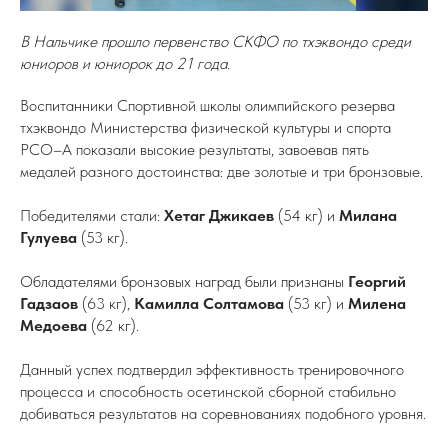
В Нальчике прошло первенство СКФО по тхэквондо среди
юниоров и юниорок до 21 года.
Воспитанники Спортивной школы олимпийского резерва
тхэквондо Министерства физической культуры и спорта
РСО–А показали высокие результаты, завоевав пять
медалей разного достоинства: две золотые и три бронзовые.
Победителями стали:
Хетаг Джикаев
(54 кг) и
Милана
Гулуева
(53 кг).
Обладателями бронзовых наград были признаны
Георгий
Гадзаов
(63 кг),
Камилла
Солтамова
(53 кг) и
Милена
Медоева
(62 кг).
Данный успех подтвердил эффективность тренировочного
процесса и способность осетинской сборной стабильно
добиваться результатов на соревнованиях подобного уровня.