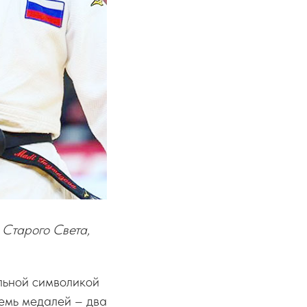
 Старого Света,
льной символикой
емь медалей – два