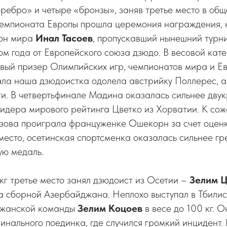
еребро» и четыре «бронзы», заняв третье место в о
 чемпионата Европы прошла церемония награждения, 
ион мира
Инал Тасоев
, пропускавший нынешний турни
м года от Европейского союза дзюдо. В весовой кате
овый призер Олимпийских игр, чемпионатов мира и 
ала наша дзюдоистка одолела австрийку Поллерес, а
и. В четвертьфинале Мадина оказалась сильнее дву
идера мирового рейтинга Цветко из Хорватии. К сож
зова проиграла француженке Ошекорн за счет оценк
 место, осетинская спортсменка оказалась сильнее гр
ую медаль.
 кг третье место занял дзюдоист из Осетии –
Зелим 
 сборной Азербайджана. Неплохо выступал в Тбилис
джанской команды
Зелим Коцоев
в весе до 100 кг. 
инального поединка, где случился громкий инцидент. 