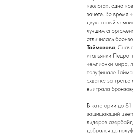
«золота», одно «с
зачете. Во время
двукратный чемп
лучшим спортсмено
отличилась бронз
Таймазова
. Снач
итальянки Педротт
чемпионки мира, л
полуфинале Тайма
схватке за третье
выиграла бронзов
В категории до 81
защищающий цвета
лидеров азербай
добрался до полуф