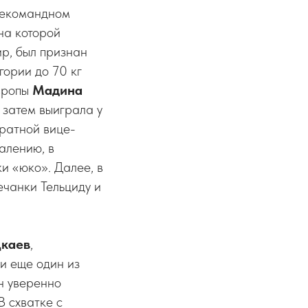
бщекомандном
на которой
р, был признан
гории до 70 кг
Европы
Мадина
 затем выиграла у
кратной вице-
алению, в
и «юко». Далее, в
ечанки Тельциду и
Цкаев
,
и еще один из
Он уверенно
В схватке с