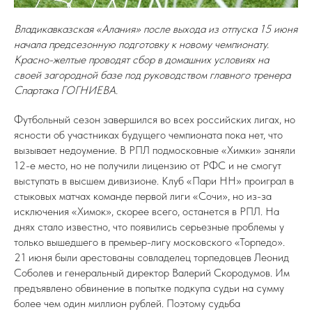
Владикавказская «Алания» после выхода из отпуска 15 июня
начала предсезонную подготовку к новому чемпионату.
Красно-желтые проводят сбор в домашних условиях на
своей загородной базе под руководством главного тренера
Спартака ГОГНИЕВА.
Футбольный сезон завершился во всех российских лигах, но
ясности об участниках будущего чемпионата пока нет, что
вызывает недоумение. В РПЛ подмосковные «Химки» заняли
12-е место, но не получили лицензию от РФС и не смогут
выступать в высшем дивизионе. Клуб «Пари НН» проиграл в
стыковых матчах команде первой лиги «Сочи», но из-за
исключения «Химок», скорее всего, останется в РПЛ. На
днях стало известно, что появились серьезные проблемы у
только вышедшего в премьер-лигу московского «Торпедо».
21 июня были арестованы совладелец торпедовцев Леонид
Соболев и генеральный директор Валерий Скородумов. Им
предъявлено обвинение в попытке подкупа судьи на сумму
более чем один миллион рублей. Поэтому судьба