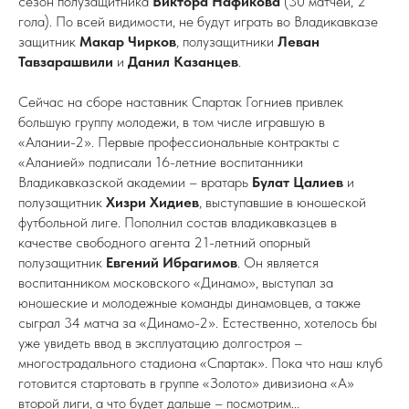
сезон полузащитника
Виктора Нафикова
(30 матчей, 2
гола). По всей видимости, не будут играть во Владикавказе
защитник
Макар Чирков
, полузащитники
Леван
Тавзарашвили
и
Данил Казанцев
.
Сейчас на сборе наставник Спартак Гогниев привлек
большую группу молодежи, в том числе игравшую в
«Алании-2». Первые профессиональные контракты с
«Аланией» подписали 16-летние воспитанники
Владикавказской академии – вратарь
Булат Цалиев
и
полузащитник
Хизри Хидиев
, выступавшие в юношеской
футбольной лиге. Пополнил состав владикавказцев в
качестве свободного агента 21-летний опорный
полузащитник
Евгений Ибрагимов
. Он является
воспитанником московского «Динамо», выступал за
юношеские и молодежные команды динамовцев, а также
сыграл 34 матча за «Динамо-2». Естественно, хотелось бы
уже увидеть ввод в эксплуатацию долгостроя –
многострадального стадиона «Спартак». Пока что наш клуб
готовится стартовать в группе «Золото» дивизиона «А»
второй лиги, а что будет дальше – посмотрим...