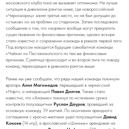
московского клуба пока не вызывает оптимизма. Не лучше
ситуация в дивизионе рангом ниже, где новороссийский
«Черноморец» занял третье место, но не был допущен до
«стыков» из-за проблем со стадионом. Затем последовало
сообщение о том, что «моряки» вообще могут прекратить
существование по финансовым причинам, однако вскоре
стало известно о сохранении команды в рамках первой лиги.
Под вопросом находится будущее самобытной команды
«Чайка» из Песчанокопского по тем же финансовым
причинам. Сумятица происходит и во второй лиге по поводу
команд, переходящих в дивизион рангом выше.
Ранее мы уже сообщали, что ряды нашей команды покинули
вратарь
Алил Магомедов
, перешедший в черкесский
«Нарт», и нападающий
Павел Долгов
. Также стало
известно, что «Аланию» покинул по истечении срока
контракта полузащитник
Руслан Дауров
, проведший за
основную команду 39 матчей. По окончании арендного
соглашения с красно-желтыми ушел полузащитник
Давид
Кокоев
(14 игр), а ярославский «Шинник» арендовал на