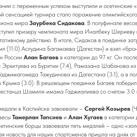
нии с переменным успехом выступили и осетинские «
ой сенсацией турнира стало поражение олимпийского
пиона мира
Заурбека Сидакова
. В полуфинале весо
ступил призеру чемпионата мира Иналбеку Шериеву п
тативному действию. В итоге, Сидаков в поединке зат
л (11:0) Аслудина Багамаева (Дагестан) и взял «брон
н России
Алан Багаев
в категории до 97 кг. Он посл
 Эрхитуева из Бурятии (7:4), Рамазана Шабанова из
 Гаджимагомеда Тажудинова из Дагестана (3:1), а в п
з Крыма (3:0). В решающем поединке Багаев победил
гестанца Шамиля-имама Гаджиалиева со счетом 3:0 и
медали в Каспийске завоевали –
Сергей Козырев
(Ч
овесы
Тамерлан Тапсиев
и
Алан Хугаев
в категории д
етинские борцы завоевали пять медалей – одно «зол
ая новость для наших спортсменов пришла на днях о