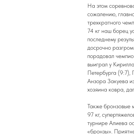
На этом соревнова
сожалению, главн
трехкратного чем
74 кг наш борец у
последнему резуль
досрочно разгроми
порадовал чемпио
выиграл у Кирилла
Петербурга (9:7),
Анзора Закуева и
хозяина ковра, да
Также бронзовые 
97 кг, супертяжел
турнире Алиева ос
«бронзы». Приятн