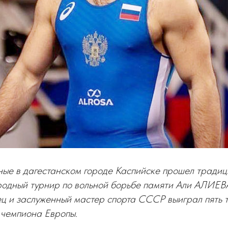
ные в дагестанском городе Каспийске прошел традиц
ародный турнир по вольной борьбе памяти Али АЛИЕВ
ец и заслуженный мастер спорта СССР выиграл пять 
 чемпиона Европы.