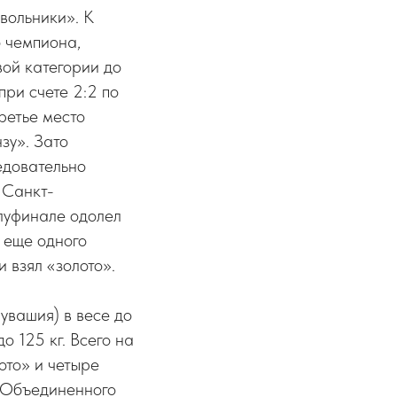
вольники». К
 чемпиона,
вой категории до
ри счете 2:2 по
ретье место
зу». Зато
едовательно
 Санкт-
олуфинале одолел
 еще одного
 взял «золото».
увашия) в весе до
о 125 кг. Всего на
ото» и четыре
т Объединенного