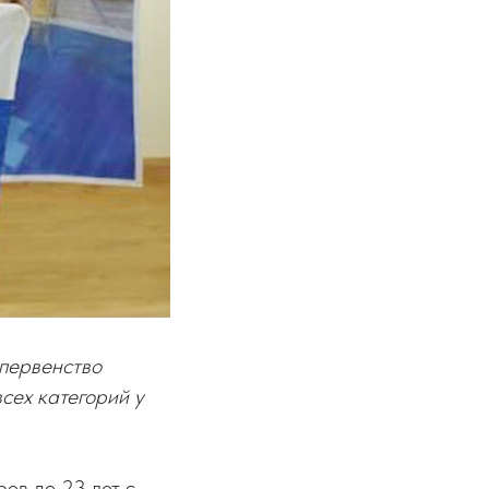
 первенство
сех категорий у
ов до 23 лет с