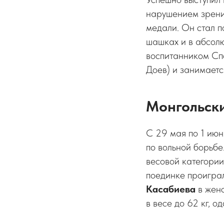
нарушением зрени
медали. Он стал п
шашках и в абсолю
воспитанником Сп
Доев) и занимаетс
Монгольски
С 29 мая по 1 ию
по вольной борьбе
весовой категории
поединке проигра
Касабиева
в женс
в весе до 62 кг, 