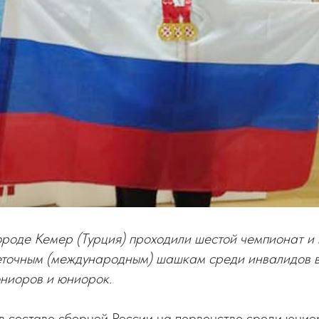
городе Кемер (Турция) проходили шестой чемпионат и
еточным (международным) шашкам среди инвалидов в
юниоров и юниорок.
в составе сборной России на первенстве среди юниор