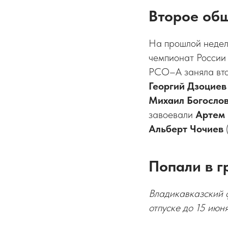
Второе об
На прошлой недел
чемпионат России 
РСО–А заняла вто
Георгий Дзоциев
Михаил Богосло
завоевали
Артем 
Альберт Чочиев
(
Попали в г
Владикавказский ф
отпуске до 15 июн