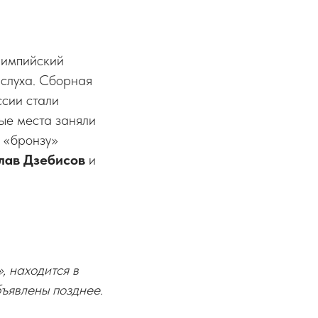
лимпийский
 слуха. Сборная
сии стали
рые места заняли
а «бронзу»
лав Дзебисов
и
, находится в
бъявлены позднее.