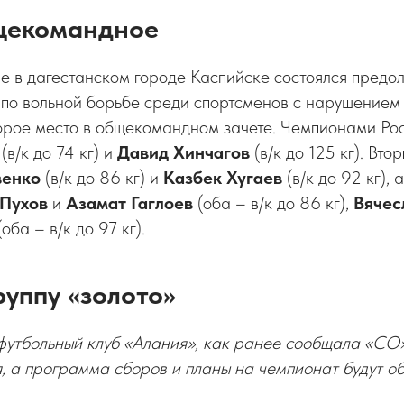
щекомандное
е в дагестанском городе Каспийске состоялся предо
по вольной борьбе среди спортсменов с нарушением
рое место в общекомандном зачете. Чемпионами Рос
(в/к до 74 кг) и
Давид Хинчагов
(в/к до 125 кг). Вто
венко
(в/к до 86 кг) и
Казбек Хугаев
(в/к до 92 кг), 
Пухов
и
Азамат Гаглоев
(оба – в/к до 86 кг),
Вячес
оба – в/к до 97 кг).
руппу «золото»
утбольный клуб «Алания», как ранее сообщала «СО»
я, а программа сборов и планы на чемпионат будут о