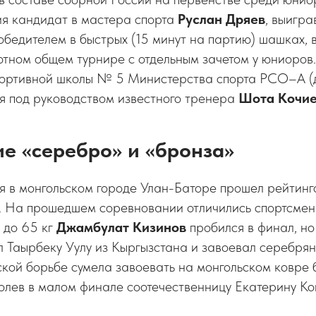
я кандидат в мастера спорта
Руслан Дряев
, выигра
обедителем в быстрых (15 минут на партию) шашках, 
тном общем турнире с отдельным зачетом у юниоров.
ортивной школы № 5 Министерства спорта РСО–А (
я под руководством известного тренера
Шота Кочи
е «серебро» и «бронза»
ня в монгольском городе Улан-Баторе прошел рейти
. На прошедшем соревновании отличились спортсмен
 до 65 кг
Джамбулат Кизинов
пробился в финал, н
л Таырбеку Уулу из Кыргызстана и завоевал серебря
кой борьбе сумела завоевать на монгольском ковре
одолев в малом финале соотечественницу Екатерину Ко