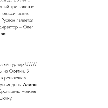
вший три золотые
в классических
 Руслан является
директор – Олег
ева
.
нговый турнир UWW
ы из Осетии. В
о в решающем
ную медаль.
Алина
 бронзовую медаль
шкину.