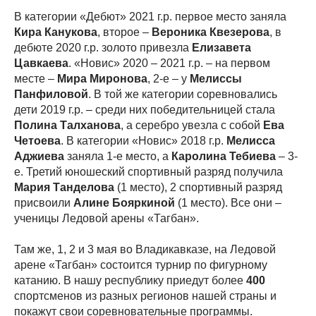
В категории «Дебют» 2021 г.р. первое место заняла
Кира Канукова
, второе –
Вероника Квезерова
, в
дебюте 2020 г.р. золото привезла
Елизавета
Цавкаева
. «Новис» 2020 – 2021 г.р. – на первом
месте –
Мира Миронова
, 2-е – у
Мелиссы
Панфиловой
. В той же категории соревновались
дети 2019 г.р. – среди них победительницей стала
Полина Талханова
, а серебро увезла с собой
Ева
Четоева
. В категории «Новис» 2018 г.р.
Мелисса
Аджиева
заняла 1-е место, а
Каролина Тебиева
– 3-
е. Третий юношеский спортивный разряд получила
Мария Танделова
(1 место), 2 спортивный разряд
присвоили
Алине Бояркиной
(1 место). Все они –
ученицы Ледовой арены «Тагбан».
Там же, 1, 2 и 3 мая во Владикавказе, на Ледовой
арене «Тагбан» состоится турнир по фигурному
катанию. В нашу республику приедут более
400
спортсменов из разных регионов нашей страны и
покажут свои соревновательные программы.