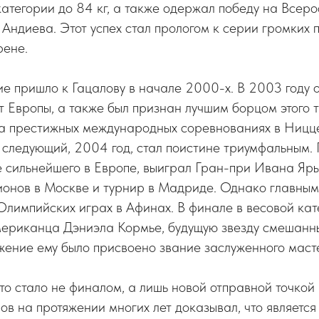
категории до 84 кг, а также одержал победу на Всер
Андиева. Этот успех стал прологом к серии громких 
ене.
е пришло к Гацалову в начале 2000-х. В 2003 году 
 Европы, а также был признан лучшим борцом этого 
а престижных международных соревнованиях в Ницц
следующий, 2004 год, стал поистине триумфальным. 
 сильнейшего в Европе, выиграл Гран-при Ивана Яры
ионов в Москве и турнир в Мадриде. Однако главным
Олимпийских играх в Афинах. В финале в весовой кат
мериканца Дэниэла Кормье, будущую звезду смешанн
жение ему было присвоено звание заслуженного маст
о стало не финалом, а лишь новой отправной точкой 
в на протяжении многих лет доказывал, что является