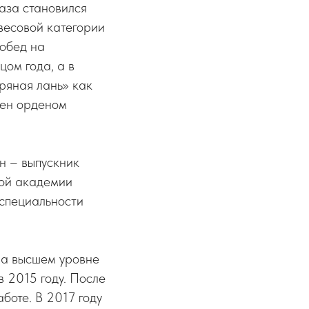
аза становился
 весовой категории
побед на
цом года, а в
ряная лань» как
ден орденом
н – выпускник
кой академии
 специальности
на высшем уровне
в 2015 году. После
боте. В 2017 году