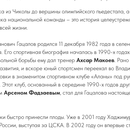
ика из Чиколы до вершины олимпийского пьедестала, а
ика национальной команды – это история целеустрем
всей жизни.
нович Гацалов родился 11 декабря 1982 года в селе
 Его спортивная биография началась в 1990-х годах
вольной борьбы ему дал тренер
Ахсар Макоев
. Ран
азвития, и вскоре юный спортсмен переехал во Влади
овки в знаменитом спортивном клубе «Аланы» под р
. Этот клуб, основанный в середине 1990-х годов др
ом
Арсеном
Фадзаевым
, стал для Гацалова настоящ
и быстро принесли плоды. Уже в 2001 году Хаджимур
оссии, выступая за ЦСКА. В 2002 году он впервые 