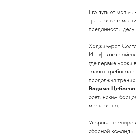
Его путь от мальч
тренерского мост
преданности делу 
Хаджимурат Солта
Ирафского района.
где первые уроки 
талант требовал р
продолжил тренир
Вадима Цебоева
осетинским борц
мастерства.
Упорные тренировк
сборной команды Р