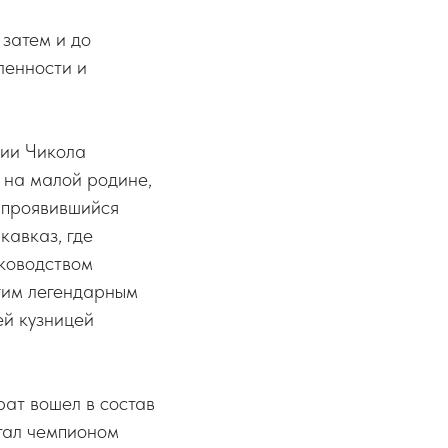
 затем и до
ленности и
нии Чикола
 на малой родине,
о проявившийся
кавказ, где
уководством
угим легендарным
ей кузницей
ат вошел в состав
стал чемпионом