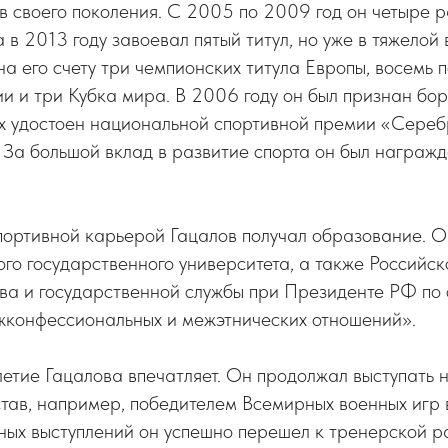
 своего поколения. С 2005 по 2009 год он четыре р
 в 2013 году завоевал пятый титул, но уже в тяжелой
 на его счету три чемпионских титула Европы, восемь 
и и три Кубка мира. В 2006 году он был признан бор
х удостоен национальной спортивной премии «Сереб
 За большой вклад в развитие спорта он был награж
портивной карьерой Гацалов получал образование. О
го государственного университета, а также Российс
тва и государственной службы при Президенте РФ по
жконфессиональных и межэтнических отношений».
етие Гацалова впечатляет. Он продолжал выступать 
 став, например, победителем Всемирных военных игр 
ых выступлений он успешно перешел к тренерской ра