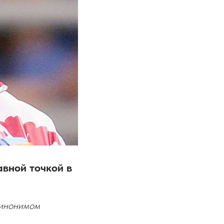
авной точкой в
синонимом