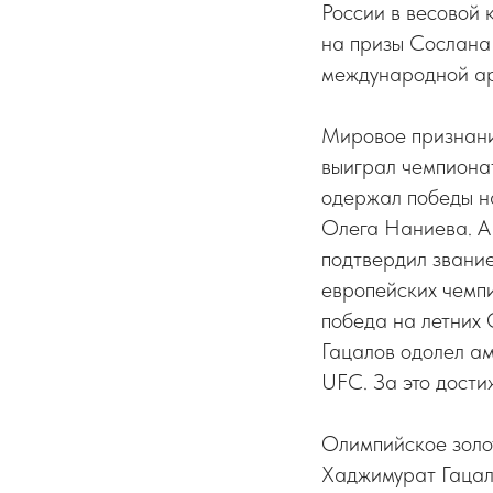
России в весовой 
на призы Сослана 
международной ар
Мировое признани
выиграл чемпионат
одержал победы н
Олега Наниева. А 
подтвердил звание
европейских чемп
победа на летних 
Гацалов одолел а
UFC. За это дости
Олимпийское золот
Хаджимурат Гацало