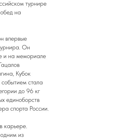
оссийском турнире
побед на
он впервые
турнира. Он
е и на мемориале
Гацалов
гина, Кубок
 событием стала
егории до 96 кг
ых единоборств
ера спорта России.
в карьере.
 одним из