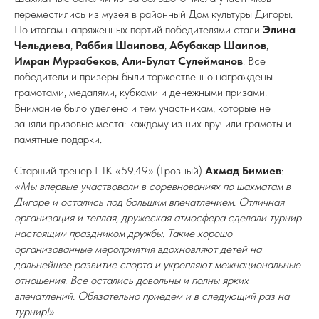
переместились из музея в районный Дом культуры Дигоры.
По итогам напряженных партий победителями стали
Элина
Чельдиева
,
Раббия Шаипова
,
Абубакар Шаипов
,
Имран
Мурзабеков
,
Али-Булат Сулейманов
. Все
победители и призеры были торжественно награждены
грамотами, медалями, кубками и денежными призами.
Внимание было уделено и тем участникам, которые не
заняли призовые места: каждому из них вручили грамоты и
памятные подарки.
Старший тренер ШК «59.49» (Грозный)
Ахмад Бимиев
:
«Мы впервые участвовали в соревнованиях по шахматам в
Дигоре и остались под большим впечатлением. Отличная
организация и теплая, дружеская атмосфера сделали турнир
настоящим праздником дружбы. Такие хорошо
организованные мероприятия вдохновляют детей на
дальнейшее развитие спорта и укрепляют межнациональные
отношения. Все остались довольны и полны ярких
впечатлений. Обязательно приедем и в следующий раз на
турнир!»