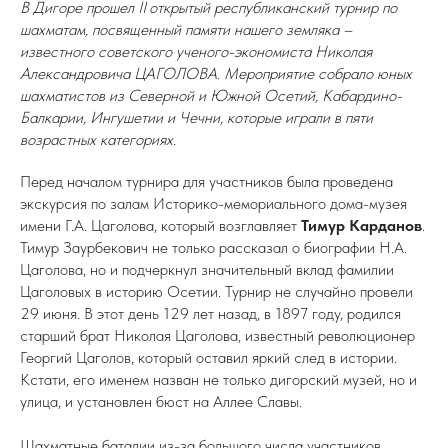
В Дигоре прошел II открытый республиканский турнир по
шахматам, посвященный памяти нашего земляка –
известного советского ученого-экономиста Николая
Александровича ЦАГОЛОВА. Мероприятие собрало юных
шахматистов из Северной и Южной Осетий, Кабардино-
Балкарии, Ингушетии и Чечни, которые играли в пяти
возрастных категориях.
Перед началом турнира для участников была проведена
экскурсия по залам Историко-мемориального дома-музея
имени Г.А. Цаголова, который возглавляет
Тимур Карданов
.
Тимур Заурбекович не только рассказал о биографии Н.А.
Цаголова, но и подчеркнул значительный вклад фамилии
Цаголовых в историю Осетии. Турнир не случайно провели
29 июня. В этот день 129 лет назад, в 1897 году, родился
старший брат Николая Цаголова, известный революционер
Георгий Цаголов, который оставил яркий след в истории.
Кстати, его именем назван не только дигорский музей, но и
улица, и установлен бюст на Аллее Славы.
Шахматные баталии из-за большого числа участников