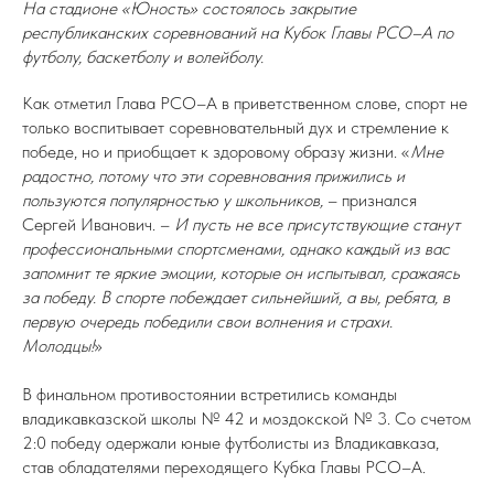
На стадионе «Юность» состоялось закрытие
республиканских соревнований на Кубок Главы РСО–А по
футболу, баскетболу и волейболу.
Как отметил Глава РСО–А в приветственном слове, спорт не
только воспитывает соревновательный дух и стремление к
победе, но и приобщает к здоровому образу жизни. «
Мне
радостно, потому что эти соревнования прижились и
пользуются популярностью у школьников,
– признался
Сергей Иванович. –
И пусть не все присутствующие станут
профессиональными спортсменами, однако каждый из вас
запомнит те яркие эмоции, которые он испытывал, сражаясь
за победу. В спорте побеждает сильнейший, а вы, ребята, в
первую очередь победили свои волнения и страхи.
Молодцы!
»
В финальном противостоянии встретились команды
владикавказской школы № 42 и моздокской № 3. Со счетом
2:0 победу одержали юные футболисты из Владикавказа,
став обладателями переходящего Кубка Главы РСО–А.