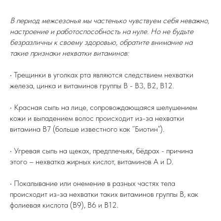
В период межсезонья мы частенько чувствуем себя неважно,
настроение и работоспособность на нуле. Но не будьте
безразличны к своему здоровью, обратите внимание на
такие признаки нехватки витаминов:
• Трещинки в уголках рта являются следствием нехватки
железа, цинка и витаминов группы В - В3, В2, В12.
• Красная сыпь на лице, сопровождающаяся шелушением
кожи и выпадением волос происходит из-за нехватки
витамина В7 (больше известного как ”Биотин”).
• Угревая сыпь на щеках, предплечьях, бёдрах - причина
этого – нехватка жирных кислот, витаминов А и D.
• Покалывание или онемение в разных частях тела
происходит из-за нехватки таких витаминов группы В, как
фолиевая кислота (В9), В6 и В12.