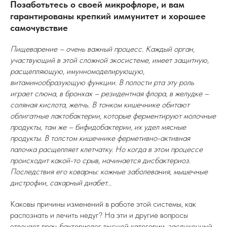
Позаботьтесь о своей микрофлоре, и вам
гарантированы крепкий иммунитет и хорошее
самочувствие
Пищеварение – очень важный процесс. Каждый орган,
участвующий в этой сложной экосистеме, имеет защитную,
расщепляющую, имунномоделирующую,
витаминообразующую функции. В полости рта эту роль
играет слюна, в бронхах – резидентная флора, в желудке –
соляная кислота, желчь. В тонком кишечнике обитают
облигатные лактобактерии, которые ферментируют молочные
продукты, там же – бифидобактерии, их удел мясные
продукты. В толстом кишечнике ферметивно-активная
палочка расщепляет клетчатку. Но когда в этом процессе
происходит какой-то срыв, начинается дисбактериоз.
Последствия его коварны: кожные заболевания, мышечные
дистрофии, сахарный диабет...
Каковы причины изменений в работе этой системы, как
распознать и лечить недуг? На эти и другие вопросы
отвечает
врач-бактериолог высшей категории, заслуженный