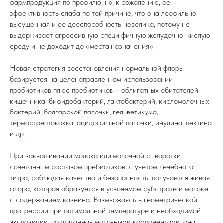
фармпродукция по профилю, но, к сожалению, ее
эффективность слаба по той причине, что она леофильно-
высушенная и ее дееспособность невелика, потому не
выдерживает агрессивную специ фичную желудочно-кислую
среду и не доходит до «места назначения».
Новая стратегия восстановления нормальной флоры
базируется на целенаправленном использовании
пробиотиков плюс пребиотиков – облигатных обитателей
кишечника: бифидобактерий, лактобактерий, кисломолочных
бактерий, болгарской палочки, гельветикума,
термострептококка, ацидофильной палочки, инулина, пектина
и др.
При заквашивании молока или молочной сыворотки
сочетанным составом пребиотиков, с учетом лечебного
титра, соблюдая качество и безопасность, получается живая
флора, которая образуется в усвояемом субстрате и молоке
с содержанием казеина. Размножаясь в геометрической
прогрессии при оптимальной температуре и необходимой
экспозиции, подпитанная молочными компонентами, она