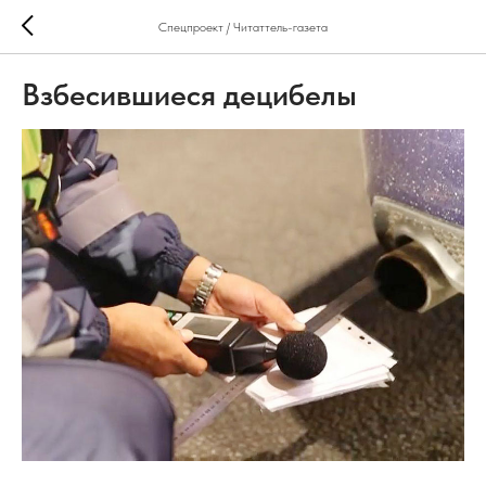
Спецпроект / Читаттель-газета
Взбесившиеся децибелы