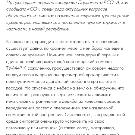
На прошедшем недавно заседании Парламента РСО–А, как
сообщала «СО», среди ряда актуальных вопросов
обсуждалась и тема так называемых «шумных» транспортных
средств, расплодившихся в населенных пунктах страны и, в
частности, в нашей республике.
К сожалению, приходится констатировать, что проблема
существует давно, по крайней мере, с ней боролись еще в
советские времена. Помните наш легендарный первый и
единственный сверхзвуковой пассажирский самолет
ТУ-144? К сожалению, просуществовал он совсем недолго
по двум главным причинам: чрезмерной прожорливости и
недопустимом реве двигателей, особенно при взлете и
посадке. Но спустимся с небес на землю и обнаружим, что
количество грохочущих сверх всяческих мыслимых и
немыслимых ограничений в децибелах колесных средств
передвижения растет с опережением так называемой
геометрической прогрессии. Оказывается, в определенной
среде считается очень круто установить на свою
автомашину или мотоцикл (а также мопед, мотороллер,
квадроцикл и т.д.) резонатор, многократно усиливающий