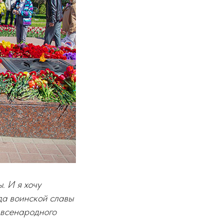
. И я хочу
да воинской славы
 всенародного