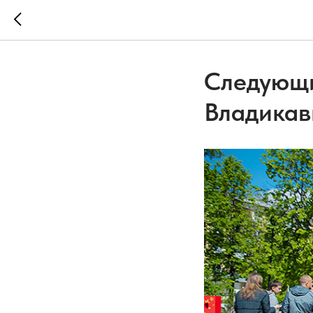
Следующи
Владикавк