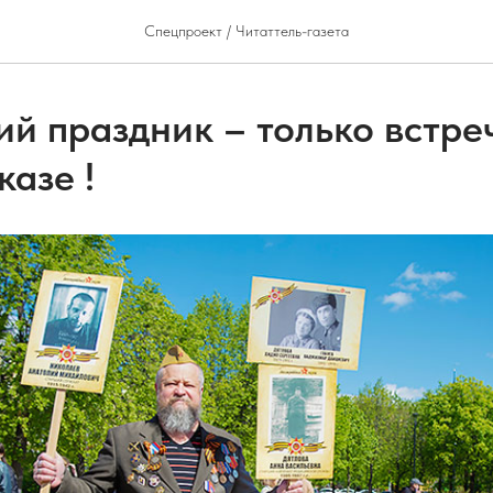
Спецпроект / Читаттель-газета
й праздник – только встре
азе !