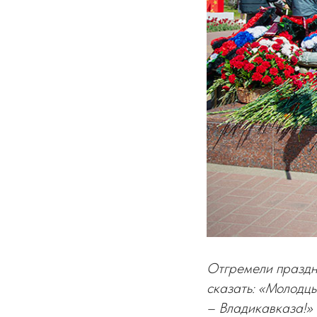
Отгремели праздни
сказать: «Молодцы
– Владикавказа!»