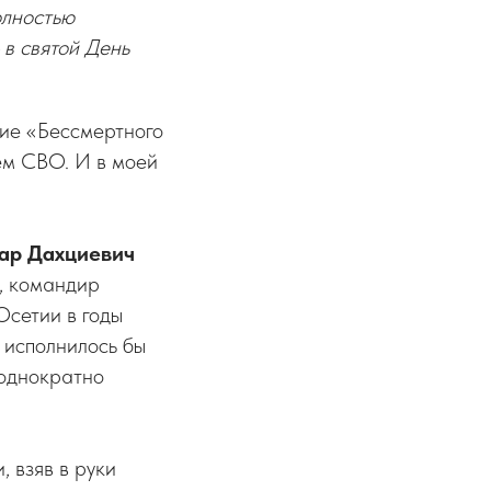
олностью
в святой День
ние «Бессмертного
ем СВО. И в моей
ар Дахциевич
к, командир
Осетии в годы
 исполнилось бы
еоднократно
, взяв в руки