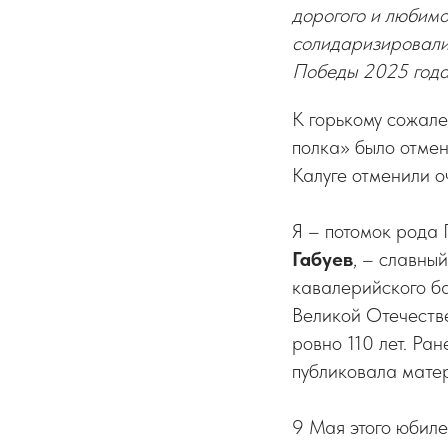
дорогого и любимо
солидаризировалис
Победы 2025 год
К горькому сожале
полка» было отмен
Калуге отменили о
Я – потомок рода 
Габуев
, – славны
кавалерийского ба
Великой Отечестве
ровно 110 лет. Ра
публиковала мате
9 Мая этого юбиле