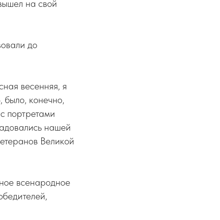
вышел на свой
вовали до
сная весенняя, я
 было, конечно,
 с портретами
 радовались нашей
ветеранов Великой
ячное всенародное
обедителей,