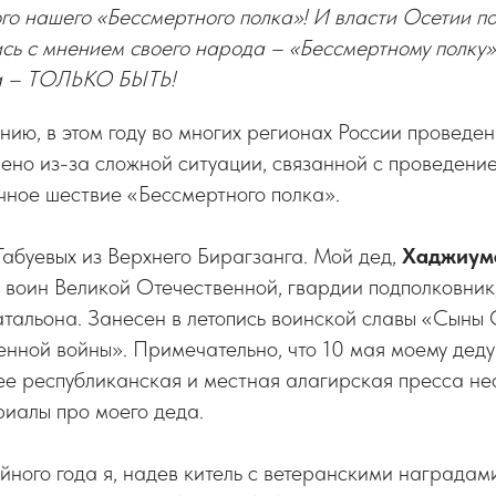
го нашего «Бессмертного полка»! И власти Осетии п
ь с мнением своего народа – «Бессмертному полку» 
а – ТОЛЬКО БЫТЬ!
нию, в этом году во многих регионах России проведе
ено из-за сложной ситуации, связанной с проведени
чное шествие «Бессмертного полка».
Габуевых из Верхнего Бирагзанга. Мой дед,
Хаджиум
й воин Великой Отечественной, гвардии подполковни
тальона. Занесен в летопись воинской славы «Сыны 
нной войны». Примечательно, что 10 мая моему деду
нее республиканская и местная алагирская пресса н
риалы про моего деда.
йного года я, надев китель с ветеранскими наградами