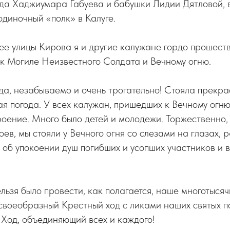
еда Хаджиумара Габуева и бабушки Лидии Дятловой, 
одиночный «полк» в Калуге.
ее улицы Кирова я и другие калужане гордо прошест
к Могиле Неизвестного Солдата и Вечному огню.
гда, незабываемо и очень трогательно! Стояла прекра
ая погода. У всех калужан, пришедших к Вечному огню,
оение. Много было детей и молодежи. Торжественно,
оев, мы стояли у Вечного огня со слезами на глазах,
 об упокоении душ погибших и усопших участников и 
ельзя было провести, как полагается, наше многотыс
 своеобразный Крестный ход с ликами наших святых п
 Ход, объединяющий всех и каждого!