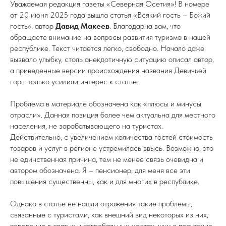
Уважаемая редакция газеты «Северная Осетия»! В номере
от 20 июня 2025 года вышла статья «Всякий гость – Божий
гость», автор
Давид Макеев
. Благодарна вам, что
обращаете внимание на вопросы развития туризма в нашей
республике. Текст читается легко, свободно. Начало даже
вызвало улыбку, столь анекдотичную ситуацию описал автор,
а приведенные версии происхождения названия Девичьей
горы только усилили интерес к статье.
Проблема в материале обозначена как «плюсы и минусы
отрасли». Данная позиция более чем актуальна для местного
населения, не зарабатывающего на туристах.
Действительно, с увеличением количества гостей стоимость
товаров и услуг в регионе устремилась ввысь. Возможно, это
не единственная причина, тем не менее связь очевидна и
автором обозначена. Я – пенсионер, для меня все эти
повышения существенны, как и для многих в республике.
Однако в статье не нашли отражения такие проблемы,
связанные с туристами, как внешний вид некоторых из них,
поведение в святых и погребальных местах, шум в посуточно