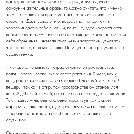
мантру повторять «старость – не радость» и другие
самоуничижительные фразы, то можно считать, что именно
здесь открываются врата ментально-психологического
старения. Да, к сожалению, возрастная потеря сил и
здоровья дает о себе знать, и, конечно, здесь вероятность
пойти по пути наименьшего сопротивления, когда не хочется
себя обременять интеллектуальными затратами, узнавать
что-то новое, весьма высока. Но и цена «сна разума» тоже
существенна.
У человека появляются страх открытого пространства,
боязнь всего нового, включается рептильный мозг, как у
пещерного человека, когда страшно было выйти из своей
пещеры, так как в открытом пространстве он становился
легкой добычей зверей, а то и врагов из соседнего племени.
Так и здесь – человека словно парализует, он сужает
маршруты, чаще лежит, ну и пресловутое «а в наше время…»
– ворчливость, иногда озлобленность, становится его
спутником.
Однако есть и другой способ восприятия возрастных