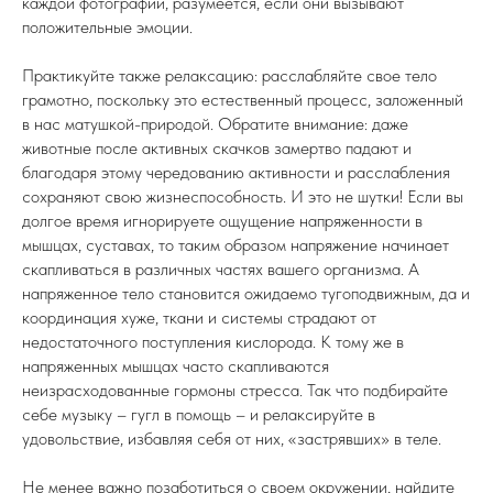
каждой фотографии, разумеется, если они вызывают
положительные эмоции.
Практикуйте также релаксацию: расслабляйте свое тело
грамотно, поскольку это естественный процесс, заложенный
в нас матушкой-природой. Обратите внимание: даже
животные после активных скачков замертво падают и
благодаря этому чередованию активности и расслабления
сохраняют свою жизнеспособность. И это не шутки! Если вы
долгое время игнорируете ощущение напряженности в
мышцах, суставах, то таким образом напряжение начинает
скапливаться в различных частях вашего организма. А
напряженное тело становится ожидаемо тугоподвижным, да и
координация хуже, ткани и системы страдают от
недостаточного поступления кислорода. К тому же в
напряженных мышцах часто скапливаются
неизрасходованные гормоны стресса. Так что подбирайте
себе музыку – гугл в помощь – и релаксируйте в
удовольствие, избавляя себя от них, «застрявших» в теле.
Не менее важно позаботиться о своем окружении, найдите