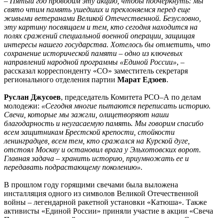
– Пятый год проводим эту акцию, чтобы подчеркнуть: мы
свято чтим память ушедших и преклоняемся перед еще
живыми ветеранами Великой Отечественной. Безусловно,
эту картину посвящаем и тем, кто сегодня находится на
полях сражений специальной военной операции, защищая
интересы нашего государства. Хотелось бы отметить, что
сохранение исторической памяти – одно из ключевых
направлений народной программы «Единой России»
, –
рассказал корреспонденту «СО» заместитель секретаря
регионального отделения партии
Марат Едзоев
.
Руслан Джусоев
, председатель Комитета РСО–А по делам
молодежи:
«Сегодня многие пытаются переписать историю.
Свечи, которые мы зажгли, олицетворяют наши
благодарность и неугасаемую память. Мы говорим спасибо
всем защитникам Брестской крепости, стойкости
ленинградцев, всем тем, кто сражался на Курской дуге,
отстоял Москву и остановил врага у Эльхотовских ворот.
Главная задача – хранить историю, приумножать ее и
передавать подрастающему поколению».
В прошлом году горящими свечами была выложена
инсталляция одного из символов Великой Отечественной
войны – легендарной ракетной установки «Катюша». Также
активисты «Единой России» приняли участие в акции «Свеча