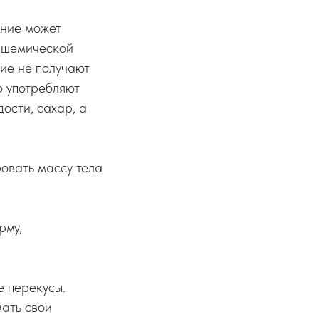
ание может
 ишемической
гие не получают
о употребляют
ости, сахар, а
овать массу тела
рму,
е перекусы.
мать свои