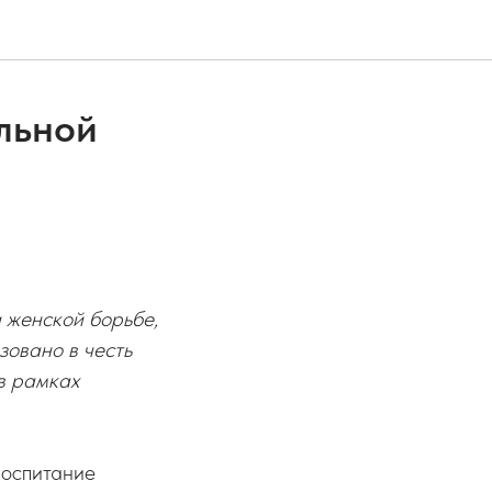
ольной
 женской борьбе,
овано в честь
в рамках
воспитание