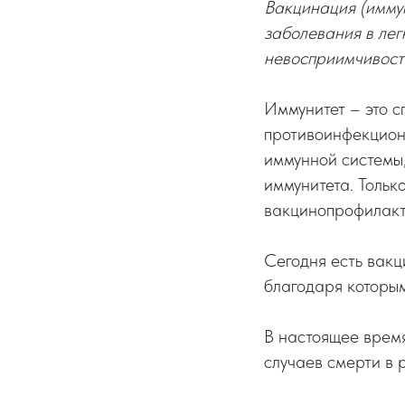
Вакцинация (имму
заболевания в ле
невосприимчивости
Иммунитет – это 
противоинфекцион
иммунной системы
иммунитета. Тольк
вакцинопрофилакт
Сегодня есть вакц
благодаря которым
В настоящее врем
случаев смерти в р