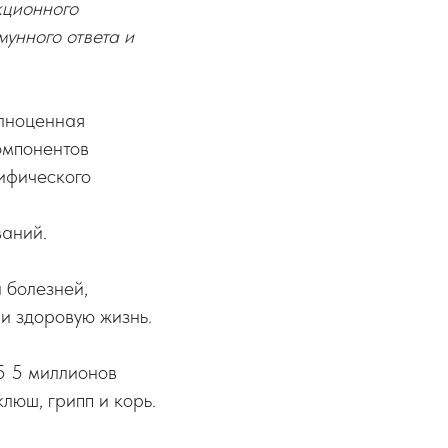
кционного
унного ответа и
олноценная
омпонентов
ифического
ваний.
 болезней,
и здоровую жизнь.
5 5 миллионов
клюш, грипп и корь.