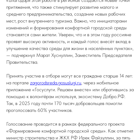
«Благодаря этой работе в регионах создаются новые точки
притяжения, что также стимулирует развитие малого и
среднего предпринимательства, создание новых рабочих
мест, рост внутреннего туризма. Важно, что инициаторами
изменений и формирования комфортной городской среды
становятся сами жители. Уверен, что и в этом году россияне
проявят высокую активность, и каждый голос внесёт вклад в
улучшение качества среды для жизни в населённых пунктах»,
— подчеркнул Марат Хуснуллин, Заместитель Председателя
Правительства.
Принять участие в отборе могут все граждане старше 14 лет:
на портале
zagorodsreda.gosuslugi.ru
, через мобильное
приложение «Госуслуги. Решаем вместе» или обратившись за
помощью к волонтёрам используя, экосистему Добро.РФ.
Так, в 2025 году почти 170 тысяч добровольцев помогли
проголосовать 60% участников.
Голосование проводится в рамках федерального проекта
«Формирование комфортной городской среды». Как отметил
министр строительства и ЖКХ РФ Ирек Файзуллин, за пять