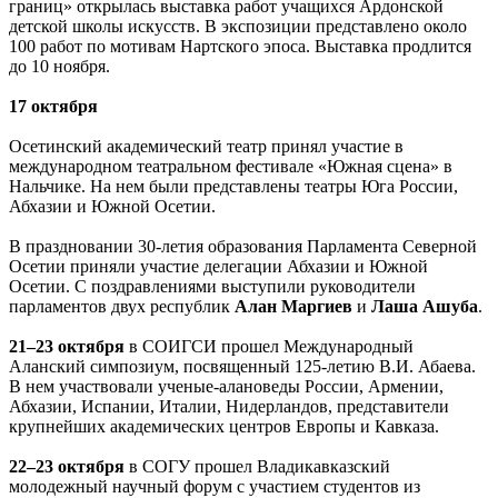
границ» открылась выставка работ учащихся Ардонской
детской школы искусств. В экспозиции представлено около
100 работ по мотивам Нартского эпоса. Выставка продлится
до 10 ноября.
17 октября
Осетинский академический театр принял участие в
международном театральном фестивале «Южная сцена» в
Нальчике. На нем были представлены театры Юга России,
Абхазии и Южной Осетии.
В праздновании 30-летия образования Парламента Северной
Осетии приняли участие делегации Абхазии и Южной
Осетии. С поздравлениями выступили руководители
парламентов двух республик
Алан Маргиев
и
Лаша
Ашуба
.
21–23 октября
в СОИГСИ прошел Международный
Аланский симпозиум, посвященный 125-летию В.И. Абаева.
В нем участвовали ученые-алановеды России, Армении,
Абхазии, Испании, Италии, Нидерландов, представители
крупнейших академических центров Европы и Кавказа.
22–23 октября
в СОГУ прошел Владикавказский
молодежный научный форум с участием студентов из