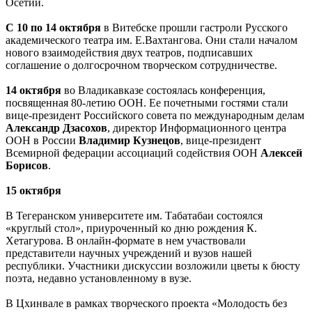
Осетии.
С 10 по 14 октября
в Витебске прошли гастроли Русского
академического театра им. Е.Вахтангова. Они стали началом
нового взаимодействия двух театров, подписавших
соглашение о долгосрочном творческом сотрудничестве.
14 октября
во Владикавказе состоялась конференция,
посвященная 80-летию ООН. Ее почетными гостями стали
вице-президент Российского совета по международным делам
Александр Дзасохов
, директор Информационного центра
ООН в России
Владимир Кузнецов
, вице-президент
Всемирной федерации ассоциаций содействия ООН
Алексей
Борисов
.
15 октября
В Тегеранском университете им. Табатабаи состоялся
«круглый стол», приуроченный ко дню рождения К.
Хетагурова. В онлайн-формате в нем участвовали
представители научных учреждений и вузов нашей
республики. Участники дискуссии возложили цветы к бюсту
поэта, недавно установленному в вузе.
В Цхинвале в рамках творческого проекта «Молодость без