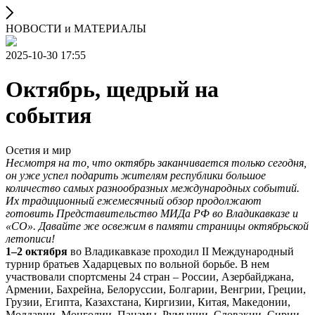
НОВОСТИ и МАТЕРИАЛЫ
2025-10-30 17:55
Октябрь, щедрый на
события
Осетия и мир
Несмотря на то, что октябрь заканчивается только сегодня,
он уже успел подарить жителям республики большое
количество самых разнообразных международных событий.
Их традиционный ежемесячный обзор продолжают
готовить Представительство МИДа РФ во Владикавказе и
«СО». Давайте же освежим в памяти страницы октябрьской
летописи!
1–2 октября
во Владикавказе проходил II Международный
турнир братьев Хадарцевых по вольной борьбе. В нем
участвовали спортсмены 24 стран – России, Азербайджана,
Армении, Бахрейна, Белоруссии, Болгарии, Венгрии, Греции,
Грузии, Египта, Казахстана, Киргизии, Китая, Македонии,
Молдавии, Монголии, Панамы, Румынии, Словакии, Сирии,