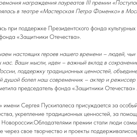
ремония награждения лауреатов III премии «Поступо
оялась в театре «Мастерская Петра Фоменко» в Мос
сь при поддержке Президентского фонда культурных
 фонда «Защитники Отечества».
аем настоящих героев нашего времени – людей, чьи 
 нас. Ваши мысли, идеи – важный вклад в сохранени
России, поддержку традиционных ценностей, объедин
ей душой болел наш современник – актер и режиссер
тметила председатель фонда «Защитники Отечества»
» имени Сергея Пускипалеса присуждается за особый
ества, укрепление традиционных ценностей, за помо
 Новороссии.Обладателями премии стали люди самы
е через свое творчество и проекты поддерживалисо