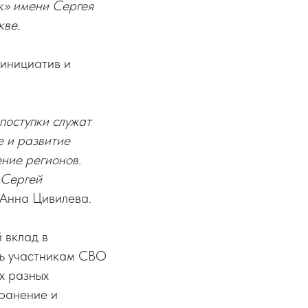
к» имени Сергея
кве.
 инициатив и
поступки служат
е и развитие
ение регионов.
 Сергей
 Анна Цивилева.
 вклад в
щь участникам СВО
х разных
хранение и