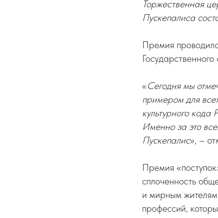
Торжественная це
Пускепалиса сост
Премия проводила
Государственного
«
Сегодня мы отмеч
примером для всех
культурного кода 
Именно за это вс
Пускепалис
», – о
Премия «поступок
сплоченность общ
и мирным жителям
профессий, которы