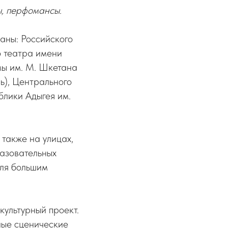
ы, перфомансы.
раны: Российского
о театра имени
мы им. М. Шкетана
ь), Центрального
блики Адыгея им.
также на улицах,
разовательных
юля большим
культурный проект.
ные сценические