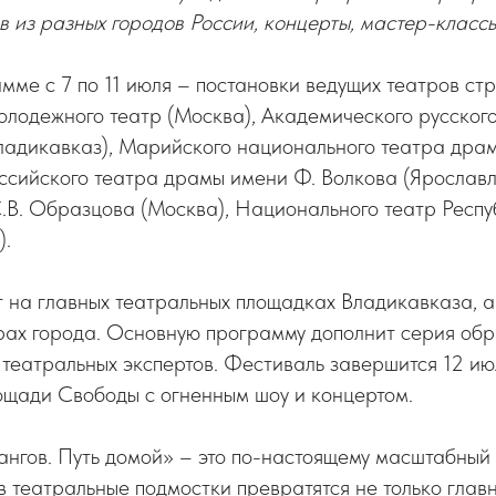
в из разных городов России, концерты, мастер-класс
мме с 7 по 11 июля – постановки ведущих театров ст
олодежного театр (Москва), Академического русског
Владикавказ), Марийского национального театра дра
ссийского театра драмы имени Ф. Волкова (Ярославл
С.В. Образцова (Москва), Национального театр Респу
).
 на главных театральных площадках Владикавказа, а 
рах города. Основную программу дополнит серия об
 театральных экспертов. Фестиваль завершится 12 и
ощади Свободы с огненным шоу и концертом.
нгов. Путь домой» – это по-настоящему масштабный 
 театральные подмостки превратятся не только глав