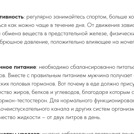
тивность
: регулярно занимайтесь спортом, больше х
ься как можно чаще в течение дня. От движения зави
 обмена веществ в предстательной железе, физическ
ибрюшное давление, положительно влияющее на моче
нное питание
: необходимо сбалансированно питать
ов. Вместе с правильным питанием мужчина получает
ких половых гормонов. Вот почему в еде должно прис
ство жиров, белков и углеводов, благодаря которым с
ормон-тестостерон. Для нормального функционирован
мочеиспускательного канала и других систем организ
ество жидкости – от двух литров в день.
мотры уролога
: многие заболевания протекают почт