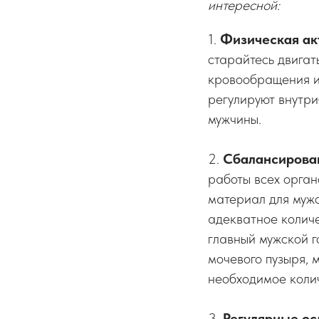
интересной:
1.
Физическая ак
старайтесь двигат
кровообращения и
регулируют внутр
мужчины.
2.
Сбалансирова
работы всех орган
материал для мужс
адекватное количе
главный мужской г
мочевого пузыря, 
необходимое колич
3.
Регулярные ос