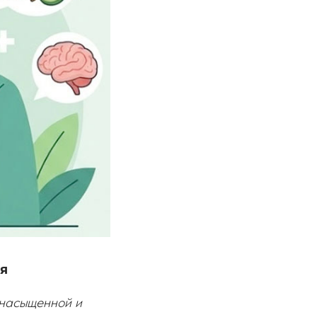
ья
, насыщенной и