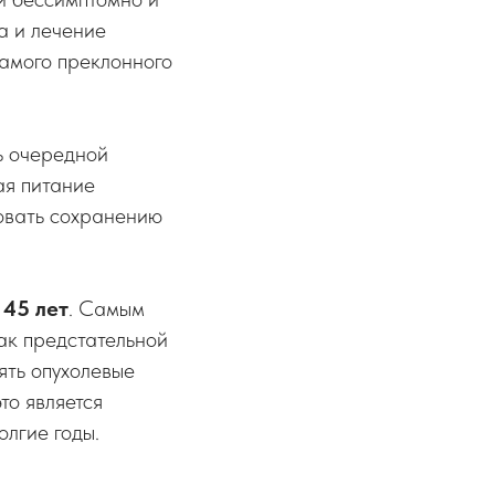
а и лечение
самого преклонного
сь очередной
ая питание
вовать сохранению
 45 лет
. Самым
ак предстательной
ять опухолевые
то является
олгие годы.