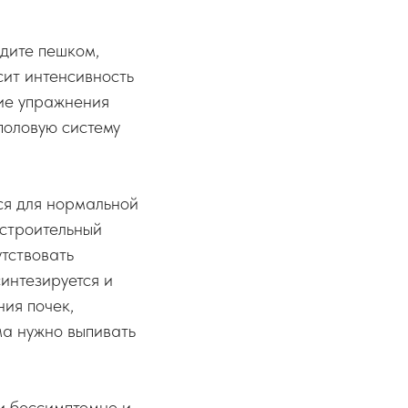
одите пешком,
сит интенсивность
ие упражнения
половую систему
ся для нормальной
 строительный
утствовать
интезируется и
ия почек,
ма нужно выпивать
и бессимптомно и