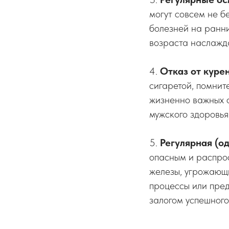
могут совсем не б
болезней на ранни
возраста наслажд
4.
Отказ от куре
сигаретой, помнит
жизненно важных о
мужского здоровья
5.
Регулярная (од
опасным и распро
железы, угрожающ
процессы или пред
залогом успешного