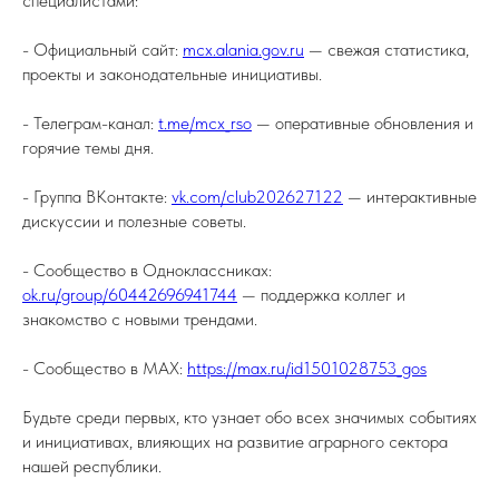
специалистами:
- Официальный сайт:
mcx.alania.gov.ru
— свежая статистика,
проекты и законодательные инициативы.
- Телеграм-канал:
t.me/mcx_rso
— оперативные обновления и
горячие темы дня.
- Группа ВКонтакте:
vk.com/club202627122
— интерактивные
дискуссии и полезные советы.
- Сообщество в Одноклассниках:
ok.ru/group/60442696941744
— поддержка коллег и
знакомство с новыми трендами.
- Сообщество в MAX:
https://max.ru/id1501028753_gos
Будьте среди первых, кто узнает обо всех значимых событиях
и инициативах, влияющих на развитие аграрного сектора
нашей республики.