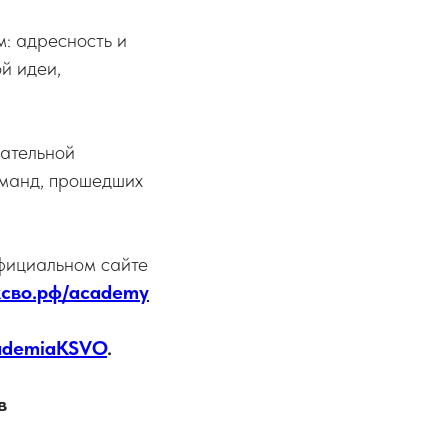
: адресность и
й идеи,
ательной
оманд, прошедших
фициальном сайте
/ксво.рф/academy
cademiaKSVO
.
в