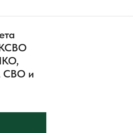
ета
 КСВО
НКО,
м СВО и