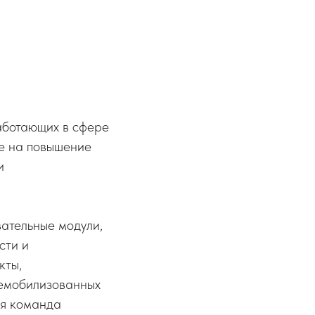
аботающих в сфере
же на повышение
и
ательные модули,
сти и
кты,
демобилизованных
ая команда