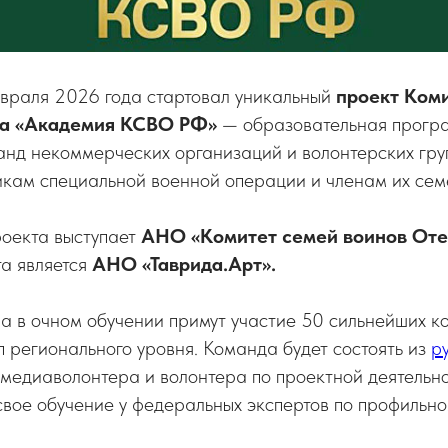
евраля 2026 года стартовал уникальный
проект Ком
а
«Академия КСВО РФ»
— образовательная прогр
анд некоммерческих организаций и волонтерских гру
икам специальной военной операции и членам их сем
оекта выступает
АНО «Комитет семей воинов Оте
а является
АНО «Таврида.Арт».
ра в очном обучении примут участие 50 сильнейших 
п регионального уровня. Команда будет состоять из
р
, медиаволонтера и волонтера по проектной деятельн
свое обучение у федеральных экспертов по профильн