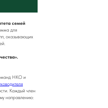
итета семей
амма для
пп, оказывающих
ей.
чества».
команд НКО и
уководителя
ости. Каждый член
ому направлению: