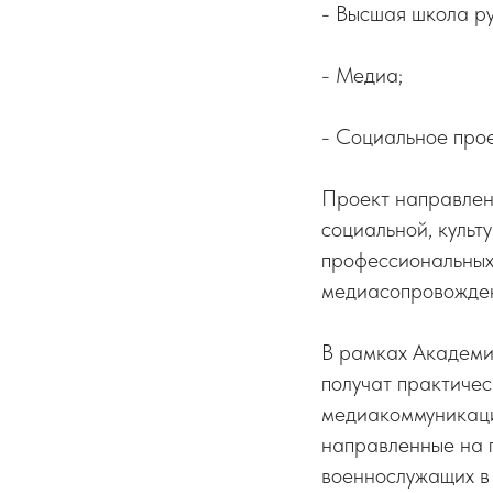
- Высшая школа ру
- Медиа;
- Социальное про
Проект направлен 
социальной, культ
профессиональных 
медиасопровожден
В рамках Академи
получат практичес
медиакоммуникаци
направленные на 
военнослужащих в