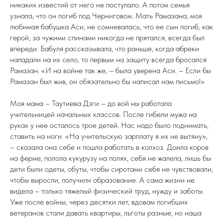
никаких известий от него не поступало. А потом семья
узнала, что он погиб под Черниговом. Мать Рамазана, моя
любимая бабушка Аси, не сомневалась, что ее сын погиб, как
герой, за чужими спинами никогда не прятался, всегда был
впереди. Бабуля рассказывала, что раньше, когда абреки
нападали на их село, то первым на защиту всегда бросался
Рамазан. «И на войне так же, – была уверена Аси. – Если бы
Рамазан был жив, он обязательно бы написал нам письмо!»
Моя мама – Таутиева Дзги – до вой ны работала
учительницей начальных классов. После гибели мужа на
руках у нее осталось трое детей. Нас надо было поднимать,
ставить на ноги. «На учительскую зарплату я их не вытяну»,
– сказала она себе и пошла работать в колхоз. Доила коров
на ферме, полола кукурузу на полях, себя не жалела, лишь бы
дети были одеты, обуты, чтобы сиротами себя не чувствовали,
чтобы выросли, получили образование. А сама жизни не
видела – только тяжелый физический труд, нужду и заботы.
Уже после войны, через десятки лет, вдовам погибших
ветеранов стали давать квартиры, льготы разные, но наша