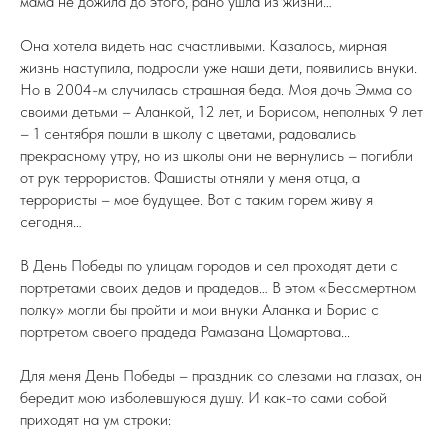
мама не дожила до этого, рано ушла из жизни…
Она хотела видеть нас счастливыми. Казалось, мирная
жизнь наступила, подросли уже наши дети, появились внуки.
Но в 2004-м случилась страшная беда. Моя дочь Эмма со
своими детьми – Аланкой, 12 лет, и Борисом, неполных 9 лет
– 1 сентября пошли в школу с цветами, радовались
прекрасному утру, но из школы они не вернулись – погибли
от рук террористов. Фашисты отняли у меня отца, а
террористы – мое будущее. Вот с таким горем живу я
сегодня…
В День Победы по улицам городов и сел проходят дети с
портретами своих дедов и прадедов… В этом «Бессмертном
полку» могли бы пройти и мои внуки Аланка и Борис с
портретом своего прадеда Рамазана Цомартова...
Для меня День Победы – праздник со слезами на глазах, он
бередит мою изболевшуюся душу. И как-то сами собой
приходят на ум строки: