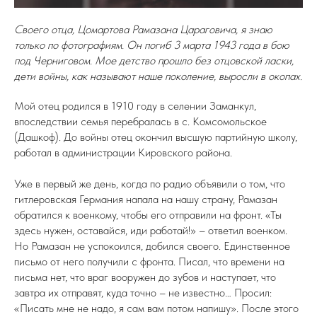
Своего отца, Цомартова Рамазана Цараговича, я знаю
только по фотографиям. Он погиб 3 марта 1943 года в бою
под Черниговом. Мое детство прошло без отцовской ласки,
дети войны, как называют наше поколение, выросли в окопах.
Мой отец родился в 1910 году в селении Заманкул,
впоследствии семья перебралась в с. Комсомольское
(Дашкоф). До войны отец окончил высшую партийную школу,
работал в администрации Кировского района.
Уже в первый же день, когда по радио объявили о том, что
гитлеровская Германия напала на нашу страну, Рамазан
обратился к военкому, чтобы его отправили на фронт. «Ты
здесь нужен, оставайся, иди работай!» – ответил военком.
Но Рамазан не успокоился, добился своего. Единственное
письмо от него получили с фронта. Писал, что времени на
письма нет, что враг вооружен до зубов и наступает, что
завтра их отправят, куда точно – не известно… Просил:
«Писать мне не надо, я сам вам потом напишу». После этого