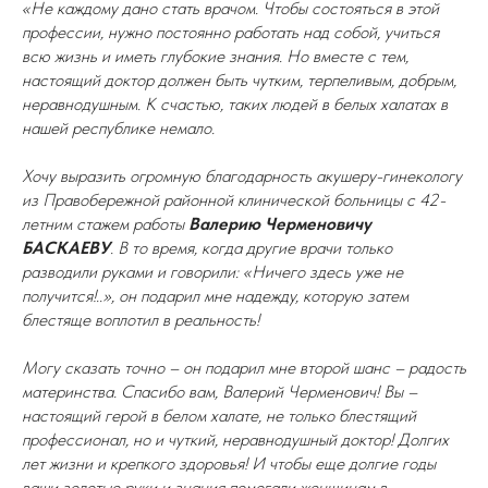
«Не каждому дано стать врачом. Чтобы состояться в этой
профессии, нужно постоянно работать над собой, учиться
всю жизнь и иметь глубокие знания. Но вместе с тем,
настоящий доктор должен быть чутким, терпеливым, добрым,
неравнодушным. К счастью, таких людей в белых халатах в
нашей республике немало.
Хочу выразить огромную благодарность акушеру-гинекологу
из Правобережной районной клинической больницы с 42-
летним стажем работы
Валерию Черменовичу
БАСКАЕВУ
. В то время, когда другие врачи только
разводили руками и говорили: «Ничего здесь уже не
получится!..», он подарил мне надежду, которую затем
блестяще воплотил в реальность!
Могу сказать точно – он подарил мне второй шанс – радость
материнства. Спасибо вам, Валерий Черменович! Вы –
настоящий герой в белом халате, не только блестящий
профессионал, но и чуткий, неравнодушный доктор! Долгих
лет жизни и крепкого здоровья! И чтобы еще долгие годы
ваши золотые руки и знания помогали женщинам в