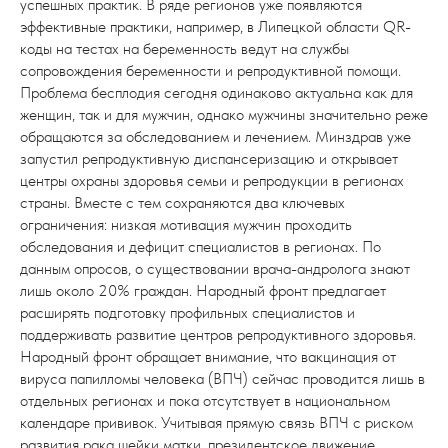
успешных практик. В ряде регионов уже появляются
эффективные практики, например, в Липецкой области QR-
коды на тестах на беременность ведут на службы
сопровождения беременности и репродуктивной помощи.
Проблема бесплодия сегодня одинаково актуальна как для
женщин, так и для мужчин, однако мужчины значительно реже
обращаются за обследованием и лечением. Минздрав уже
запустил репродуктивную диспансеризацию и открывает
центры охраны здоровья семьи и репродукции в регионах
страны. Вместе с тем сохраняются два ключевых
ограничения: низкая мотивация мужчин проходить
обследования и дефицит специалистов в регионах. По
данным опросов, о существовании врача-андролога знают
лишь около 20% граждан. Народный фронт предлагает
расширять подготовку профильных специалистов и
поддерживать развитие центров репродуктивного здоровья.
Народный фронт обращает внимание, что вакцинация от
вируса папилломы человека (ВПЧ) сейчас проводится лишь в
отдельных регионах и пока отсутствует в национальном
календаре прививок. Учитывая прямую связь ВПЧ с риском
развития рака шейки матки, президентское движение