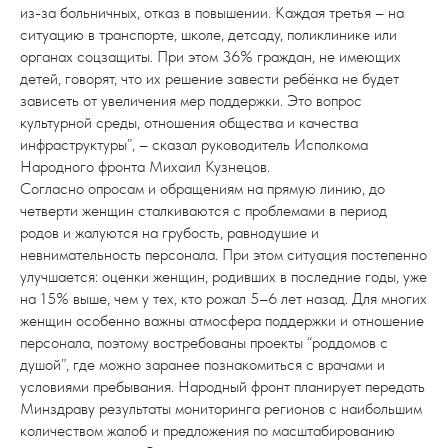
из-за больничных, отказ в повышении. Каждая третья – на
ситуацию в транспорте, школе, детсаду, поликлинике или
органах соцзащиты. При этом 36% граждан, не имеющих
детей, говорят, что их решение завести ребёнка не будет
зависеть от увеличения мер поддержки. Это вопрос
культурной среды, отношения общества и качества
инфраструктуры”, – сказал руководитель Исполкома
Народного фронта Михаил Кузнецов.
Согласно опросам и обращениям на прямую линию, до
четверти женщин сталкиваются с проблемами в период
родов и жалуются на грубость, равнодушие и
невнимательность персонала. При этом ситуация постепенно
улучшается: оценки женщин, родивших в последние годы, уже
на 15% выше, чем у тех, кто рожал 5–6 лет назад. Для многих
женщин особенно важны атмосфера поддержки и отношение
персонала, поэтому востребованы проекты “роддомов с
душой”, где можно заранее познакомиться с врачами и
условиями пребывания. Народный фронт планирует передать
Минздраву результаты мониторинга регионов с наибольшим
количеством жалоб и предложения по масштабированию