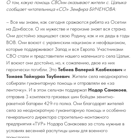
О том, какую помощь СВОим оказывают жители с. Цалыка
сообщает читательница «СО» Земфира БИЧЕНОВА:
– Все мы знаем, как сегодня сражаются ребята из Осетии
на Донбассе. О их мужестве и героизме знает вся страна.
Они достойно защищают свою Родину, как и их деды в годы
ВОВ. Они воюют с украинским нацизмом и неофашизмом,
которые поддерживают Запад и вся Европа. Участниками
СВО стали и представители нашего маленького села Цалык.
И воюют они достойно, но, к сожалению, двое из них
героически погибли. Это
Тебиев Валерий Казбекович
и
Томаев Таймураз Таубиевич
. Жители села неоднократно
собирали гуманитарную помощь и отправляли ее «за
ленточку». И в этом сельчан поддержал
Нодар Санакоев
,
отправив 3 комплекта грязевых шин бойцам зенитно-
ракетной батареи 429-го полка. Они благодарят жителей
села за неоднократную гуманитарную помощь и особенно
генерального директора строительно-монтажного
предприятия «ТУР» Нодара Санакоева за столь нужные в
условиях весенней распутицы шины для военного
транспорта.