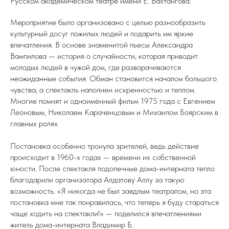
Русском академическом театре имени Е. Вахтангова.
Мероприятие было организовано с целью разнообразить
культурный досуг пожилых людей и подарить им яркие
впечатления. В основе знаменитой пьесы Александра
Вампилова — история о случайности, которая приводит
молодых людей в чужой дом, где разворачиваются
неожиданные события. Обман становится началом большого
чувства, а спектакль наполнен искренностью и теплом.
Многие помнят и одноимённый фильм 1975 года с Евгением
Леоновым, Николаем Караченцовым и Михаилом Боярским в
главных ролях.
Постановка особенно тронула зрителей, ведь действие
происходит в 1960-х годах — времени их собственной
юности. После спектакля подопечные дома-интерната тепло
благодарили организатора Алдатову Аллу за такую
возможность. «Я никогда не был заядлым театралом, но эта
постановка мне так понравилась, что теперь я буду стараться
чаще ходить на спектакли!» — поделился впечатлениями
житель дома-интерната Владимир Б.