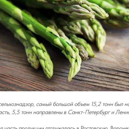
ельхознадзор, самый большой объем 15,2 тонн был н
сть, 5,5 тонн направлены в Санкт-Петербург и Лени
я часть продукции отгружалась в Ростовскую, Вороне