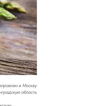
аправлен в Москву
нградскую область
жскую,